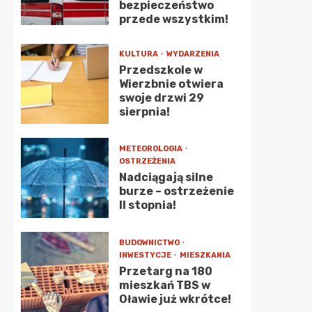
16°C
18°C
20°C
21°C
bezpieczeństwo
przede wszystkim!
0%
0%
0%
0%
KULTURA
WYDARZENIA
Przedszkole w
Wierzbnie otwiera
swoje drzwi 29
sierpnia!
METEOROLOGIA
OSTRZEŻENIA
Nadciągają silne
burze – ostrzeżenie
II stopnia!
BUDOWNICTWO
INWESTYCJE
MIESZKANIA
Przetarg na 180
mieszkań TBS w
Oławie już wkrótce!