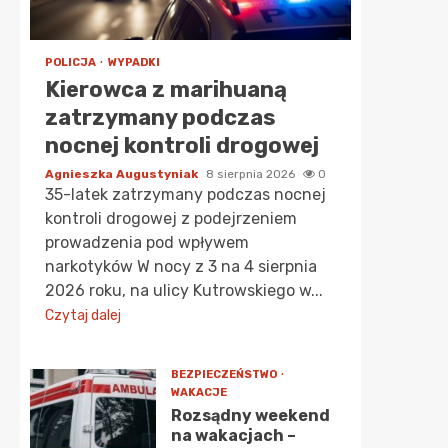
POLICJA
WYPADKI
Kierowca z marihuaną
zatrzymany podczas
nocnej kontroli drogowej
Agnieszka Augustyniak
8 sierpnia 2026
0
35-latek zatrzymany podczas nocnej
kontroli drogowej z podejrzeniem
prowadzenia pod wpływem
narkotyków W nocy z 3 na 4 sierpnia
2026 roku, na ulicy Kutrowskiego w...
Czytaj dalej
8:00
9:00
10:00
11:00
BEZPIECZEŃSTWO
WAKACJE
Rozsądny weekend
na wakacjach –