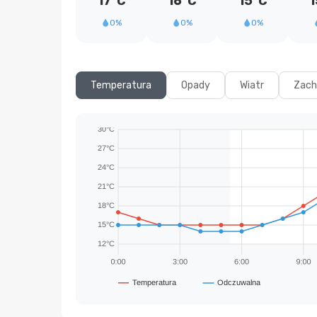
17°C
16°C
15°C
1
0%
0%
0%
Temperatura
Opady
Wiatr
Zach