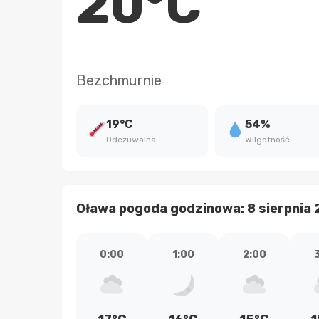
20°C
Bezchmurnie
19°C
54%
Odczuwalna
Wilgotność
Oława pogoda godzinowa: 8 sierpnia
0:00
1:00
2:00