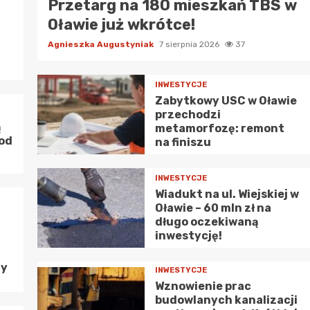
Przetarg na 180 mieszkań TBS w
Oławie już wkrótce!
CERTY I FESTIWALE
Agnieszka Augustyniak
7 sierpnia 2026
37
stiwal 4 Żywiołów: Odkryj lokalne skarby w
bierzycach!
INWESTYCJE
Zabytkowy USC w Oławie
przechodzi
CERTY I FESTIWALE
ą
metamorfozę: remont
szcz nie przeszkodzi w rodzinnej zabawie w
pod
na finiszu
rodku Kultury!
INWESTYCJE
Wiadukt na ul. Wiejskiej w
Oławie – 60 mln zł na
CERTY I FESTIWALE
długo oczekiwaną
to pełne atrakcji w Jelcz-Laskowicach: festiwale i
inwestycję!
darzenia dla każdego
ny
INWESTYCJE
Wznowienie prac
budowlanych kanalizacji
CERTY I FESTIWALE