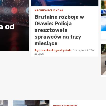
Silne burze nad p
KRONIKA POLICYJNA
oławskim – przygot
Brutalne rozboje w
Oławie: Policja
a od
na intensywne opa
aresztowała
silny wiatr!
sprawców na trzy
miesiące
Agnieszka Augustyniak
1 sierpnia 2026
64
Agnieszka Augustyniak
3 sierpnia 2026
405