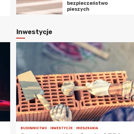
bezpieczeństwo
pieszych
Inwestycje
CERTY I FESTIWALE
spół Porębiok oczarował publiczność podczas
stiwalu Brzeg Folklorem Malowany
BUDOWNICTWO
INWESTYCJE
MIESZKANIA