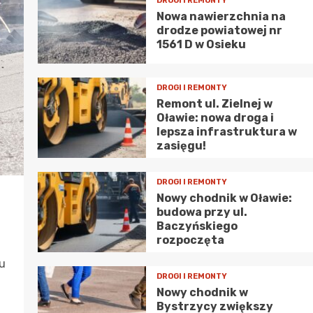
DROGI I REMONTY
Nowa nawierzchnia na
drodze powiatowej nr
1561 D w Osieku
DROGI I REMONTY
Remont ul. Zielnej w
Oławie: nowa droga i
lepsza infrastruktura w
zasięgu!
DROGI I REMONTY
Nowy chodnik w Oławie:
budowa przy ul.
Baczyńskiego
rozpoczęta
u
DROGI I REMONTY
Nowy chodnik w
Bystrzycy zwiększy