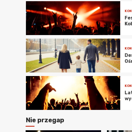
KON
Fe
Ko
4
KON
De
Oś
5
KON
La
wy
6
Nie przegap
KON