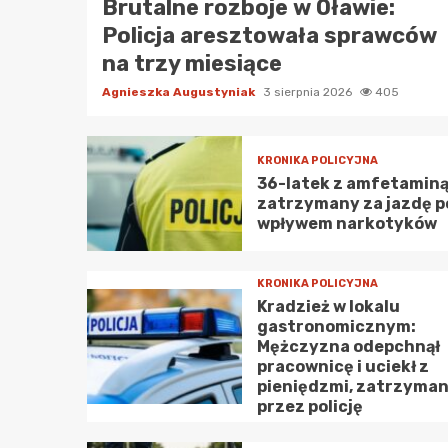
Brutalne rozboje w Oławie:
Policja aresztowała sprawców
KON
na trzy miesiące
Fe
Ko
Agnieszka Augustyniak
3 sierpnia 2026
405
4
KRONIKA POLICYJNA
KON
36-latek z amfetamin
De
zatrzymany za jazdę 
Oś
wpływem narkotyków
5
KRONIKA POLICYJNA
KON
Kradzież w lokalu
La
gastronomicznym:
wy
Mężczyzna odepchnął
6
pracownicę i uciekł z
pieniędzmi, zatrzyma
przez policję
KON