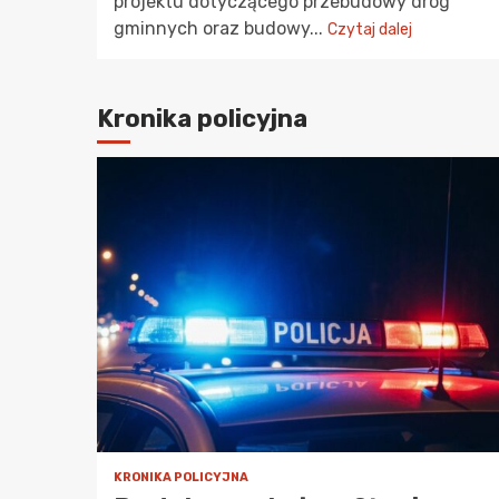
projektu dotyczącego przebudowy dróg
gminnych oraz budowy...
Czytaj dalej
Kronika policyjna
KON
Ze
Fe
3
KRONIKA POLICYJNA