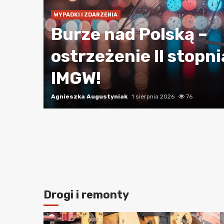
e
WYPADKI I ZDARZENIA
Burze nad Polską –
ł
ostrzeżenie II stopni
IMGW!
Agnieszka Augustyniak
1 sierpnia 2026
76
Drogi i remonty