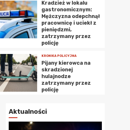
Kradzież w lokalu
owiatem
gastronomicznym:
WYPADKI I ZDARZENIA
Mężczyzna odepchnął
uj się
Czujność przec
pracownicę i uciekł z
pieniędzmi,
dy i
uratowała 2-latk
zatrzymany przez
błąkała się bez o
policję
KRONIKA POLICYJNA
Agnieszka Augustyniak
28 lipca 2026
79
Pijany kierowca na
skradzionej
hulajnodze
zatrzymany przez
policję
Aktualności