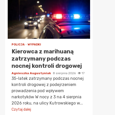
POLICJA
WYPADKI
Kierowca z marihuaną
zatrzymany podczas
nocnej kontroli drogowej
Agnieszka Augustyniak
8 sierpnia 2026
17
35-latek zatrzymany podczas nocnej
kontroli drogowej z podejrzeniem
prowadzenia pod wpływem
narkotyków W nocy z 3 na 4 sierpnia
2026 roku, na ulicy Kutrowskiego w...
Czytaj dalej