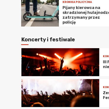
Co
KRONIKA POLICYJNA
Pijany kierowca na
7
skradzionej hulajnodz
zatrzymany przez
policję
KON
Si
te
Koncerty i festiwale
1
KON
II
ni
2
KON
Ze
Fe
3