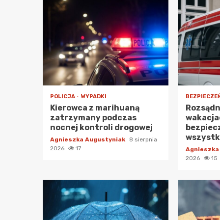
Co
7
KON
Si
te
1
POLICJA
WYPADKI
BEZPIECZE
Kierowca z marihuaną
Rozsądn
KON
zatrzymany podczas
wakacja
II
nocnej kontroli drogowej
bezpiec
ni
wszystk
Agnieszka Augustyniak
2
8 sierpnia
2026
17
Agnieszka
2026
15
KON
Ze
Fe
3