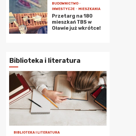
BUDOWNICTWO
INWESTYCJE
MIESZKANIA
Przetarg na 180
mieszkań TBS w
Oławie już wkrótce!
Biblioteka i literatura
BIBLIOTEKA I LITERATURA