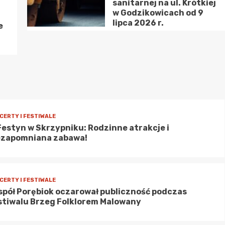
sanitarnej na ul. Krótkiej
hen w Oławie: Muzyczna podróż z trio Yanistan
w Godzikowicach od 9
lipca 2026 r.
e
CERTY I FESTIWALE
erpień w Oławie: letnie wydarzenia z muzyką,
atrem i kinem na świeżym powietrzu!
CERTY I FESTIWALE
I Festyn w Skrzypniku: Rodzinne atrakcje i
ezapomniana zabawa!
CERTY I FESTIWALE
spół Porębiok oczarował publiczność podczas
stiwalu Brzeg Folklorem Malowany