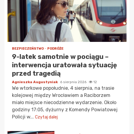
BEZPIECZEŃSTWO
PODRÓŻE
9-latek samotnie w pociągu –
interwencja uratowała sytuację
przed tragedią
Agnieszka Augustyniak
6 sierpnia 2026
12
We wtorkowe popołudnie, 4 sierpnia, na trasie
kolejowej między Wrocławiem a Raciborzem
miało miejsce niecodzienne wydarzenie. Około
godziny 17:05, dyżurny z Komendy Powiatowej
Policji w...
Czytaj dalej