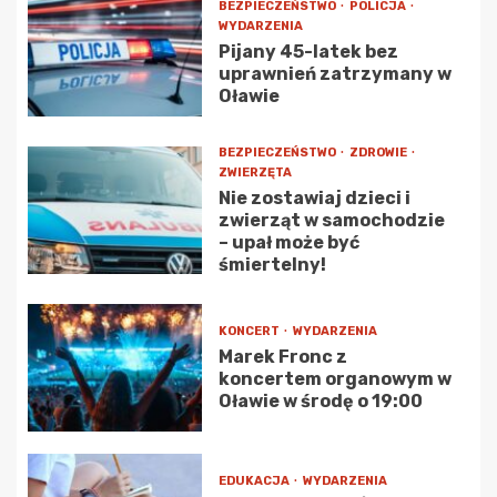
BEZPIECZEŃSTWO
POLICJA
WYDARZENIA
Pijany 45-latek bez
uprawnień zatrzymany w
Oławie
BEZPIECZEŃSTWO
ZDROWIE
ZWIERZĘTA
Nie zostawiaj dzieci i
zwierząt w samochodzie
– upał może być
śmiertelny!
KONCERT
WYDARZENIA
Marek Fronc z
koncertem organowym w
Oławie w środę o 19:00
EDUKACJA
WYDARZENIA