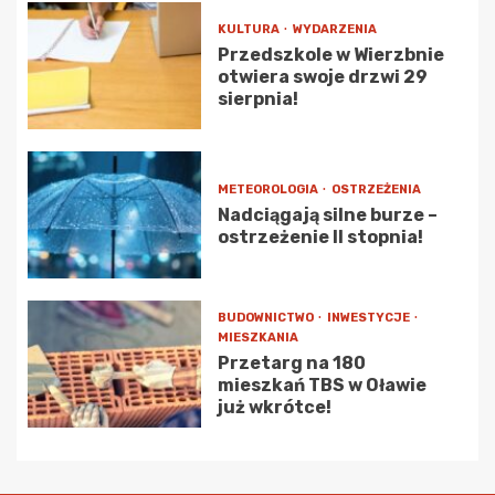
KULTURA
WYDARZENIA
Przedszkole w Wierzbnie
otwiera swoje drzwi 29
sierpnia!
METEOROLOGIA
OSTRZEŻENIA
Nadciągają silne burze –
ostrzeżenie II stopnia!
BUDOWNICTWO
INWESTYCJE
MIESZKANIA
Przetarg na 180
mieszkań TBS w Oławie
już wkrótce!