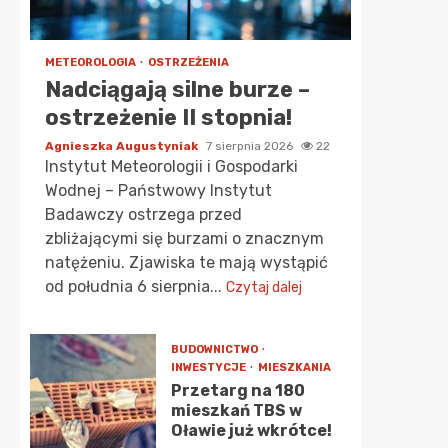
METEOROLOGIA
OSTRZEŻENIA
Nadciągają silne burze –
ostrzeżenie II stopnia!
Agnieszka Augustyniak
7 sierpnia 2026
22
Instytut Meteorologii i Gospodarki
Wodnej – Państwowy Instytut
Badawczy ostrzega przed
zbliżającymi się burzami o znacznym
natężeniu. Zjawiska te mają wystąpić
od południa 6 sierpnia...
Czytaj dalej
BUDOWNICTWO
INWESTYCJE
MIESZKANIA
Przetarg na 180
mieszkań TBS w
Oławie już wkrótce!