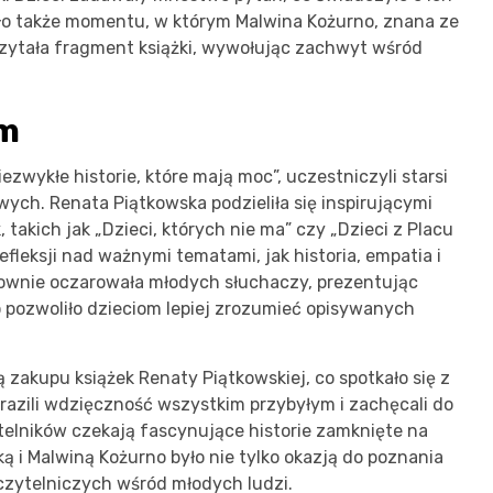
ło także momentu, w którym Malwina Kożurno, znana ze
czytała fragment książki, wywołując zachwyt wśród
em
zwykłe historie, które mają moc”, uczestniczyli starsi
wych. Renata Piątkowska podzieliła się inspirującymi
k, takich jak „Dzieci, których nie ma” czy „Dzieci z Placu
refleksji nad ważnymi tematami, jak historia, empatia i
nownie oczarowała młodych słuchaczy, prezentując
co pozwoliło dzieciom lepiej zrozumieć opisywanych
 zakupu książek Renaty Piątkowskiej, co spotkało się z
azili wdzięczność wszystkim przybyłym i zachęcali do
ytelników czekają fascynujące historie zamknięte na
ą i Malwiną Kożurno było nie tylko okazją do poznania
 czytelniczych wśród młodych ludzi.