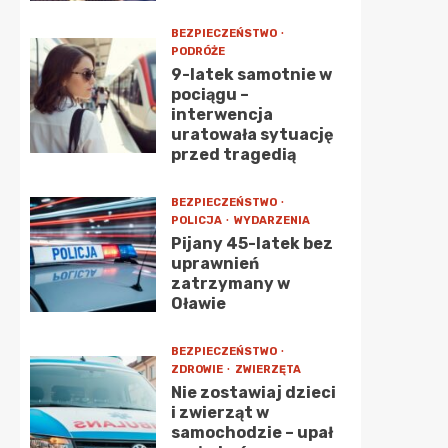
BEZPIECZEŃSTWO
PODRÓŻE
9-latek samotnie w
pociągu –
interwencja
uratowała sytuację
przed tragedią
BEZPIECZEŃSTWO
POLICJA
WYDARZENIA
Pijany 45-latek bez
uprawnień
zatrzymany w
Oławie
BEZPIECZEŃSTWO
ZDROWIE
ZWIERZĘTA
Nie zostawiaj dzieci
i zwierząt w
samochodzie – upał