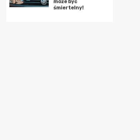
może być
śmiertelny!