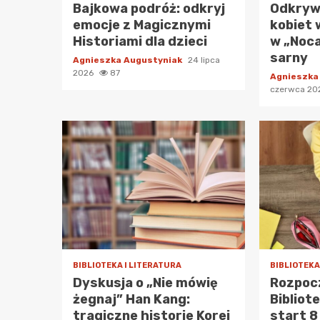
Bajkowa podróż: odkryj
Odkrywa
emocje z Magicznymi
kobiet 
Historiami dla dzieci
w „Noc
sarny
Agnieszka Augustyniak
24 lipca
2026
87
Agnieszka
czerwca 2
BIBLIOTEKA I LITERATURA
BIBLIOTEKA
Dyskusja o „Nie mówię
Rozpocz
żegnaj” Han Kang:
Bibliot
tragiczne historie Korei
start 8