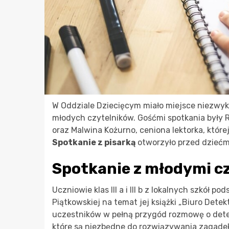
W Oddziale Dziecięcym miało miejsce niezwyk
młodych czytelników. Gośćmi spotkania były R
oraz Malwina Kożurno, ceniona lektorka, któr
Spotkanie z pisarką
otworzyło przed dziećm
Spotkanie z młodymi c
Uczniowie klas III a i III b z lokalnych szkół
Piątkowskiej na temat jej książki „Biuro Dete
uczestników w pełną przygód rozmowę o detek
które są niezbędne do rozwiązywania zagadek