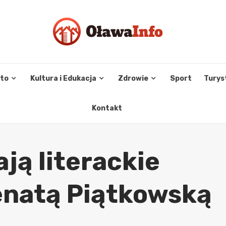
sto
Kultura i Edukacja
Zdrowie
Sport
Turys
Kontakt
ją literackie
enatą Piątkowską