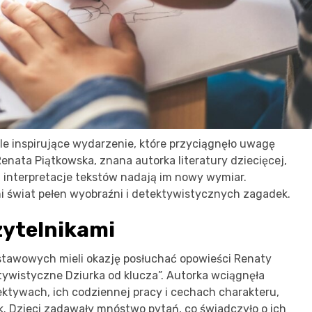
le inspirujące wydarzenie, które przyciągnęło uwagę
enata Piątkowska, znana autorka literatury dziecięcej,
ej interpretacje tekstów nadają im nowy wymiar.
i świat pełen wyobraźni i detektywistycznych zagadek.
zytelnikami
 podstawowych mieli okazję posłuchać opowieści Renaty
ktywistyczne Dziurka od klucza”. Autorka wciągnęła
tywach, ich codziennej pracy i cechach charakteru,
. Dzieci zadawały mnóstwo pytań, co świadczyło o ich