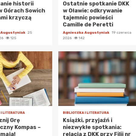
nie historii
Ostatnie spotkanie DKK
w Górach Sowich
w Oławie: odkrywanie
ami krzyczą
tajemnic powieści
Camille de Peretti
 Augustyniak
25
Agnieszka Augustyniak
19 czerwca
026
125
2026
142
 I LITERATURA
BIBLIOTEKA I LITERATURA
nij Grę
Książki, przyjaźń i
eczny Kompas –
niezwykłe spotkania:
 maja!
relacja z DKK przy Filii nr