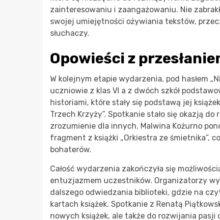
zainteresowaniu i zaangażowaniu. Nie zabrak
swojej umiejętności ożywiania tekstów, prze
słuchaczy.
Opowieści z przesłani
W kolejnym etapie wydarzenia, pod hasłem „Nie
uczniowie z klas VI a z dwóch szkół podstawo
historiami, które stały się podstawą jej książe
Trzech Krzyży”. Spotkanie stało się okazją do 
zrozumienie dla innych. Malwina Kożurno po
fragment z książki „Orkiestra ze śmietnika”, 
bohaterów.
Całość wydarzenia zakończyła się możliwością
entuzjazmem uczestników. Organizatorzy wyr
dalszego odwiedzania biblioteki, gdzie na cz
kartach książek. Spotkanie z Renatą Piątkowsk
nowych książek, ale także do rozwijania pasji