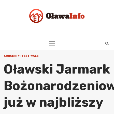
Skip
to
content
PRIMARY
MENU
KONCERTY I FESTIWALE
Oławski Jarmark
Bożonarodzenio
już w najbliższy