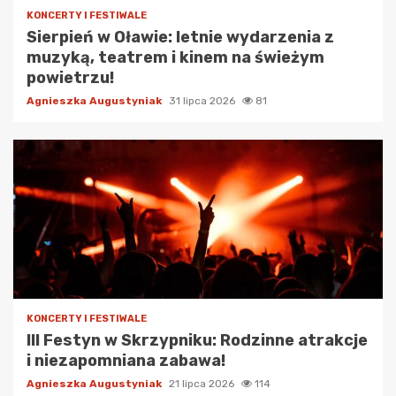
KONCERTY I FESTIWALE
Sierpień w Oławie: letnie wydarzenia z
muzyką, teatrem i kinem na świeżym
powietrzu!
Agnieszka Augustyniak
31 lipca 2026
81
KONCERTY I FESTIWALE
III Festyn w Skrzypniku: Rodzinne atrakcje
i niezapomniana zabawa!
Agnieszka Augustyniak
21 lipca 2026
114