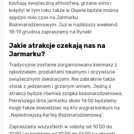
kochają świąteczną atmosferę, grzane wino i
kolędy! W tym roku także w Oławie będzie można
spędzić miło czas na Jarmarku
Bożonarodzeniowym. Już w najbliższy weekend
18-19 grudnia zapraszamy na Rynek!
Jakie atrakcje czekają nas na
Jarmarku?
Tradycyjnie zostanie zorganizowany kiermasz z
rękodziełem, produktami lokalnymi i oczywiście
świątecznymi dekoracjami. Nie zabraknie także
stoisk z jedzeniem i grzanym winem. Jedną z
atrakcji będzie również szopka bożonarodzeniowa.
Pierwszego dnia jarmarku około 14:00 będziemy
mogli także dowiedzieć się kto wygrał konkurs na
„Najładniejszą Kartkę Bożonarodzeniową”.
Zapraszamy wszystkich w sobotę od 10:00 do
19:00 i w niedzielę od 10:00 do 17:00 na oławski