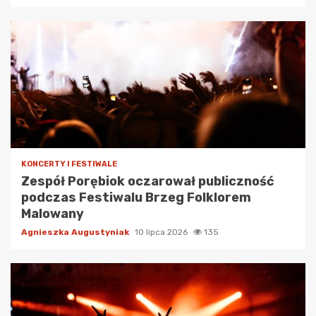
KONCERTY I FESTIWALE
Zespół Porębiok oczarował publiczność
podczas Festiwalu Brzeg Folklorem
Malowany
Agnieszka Augustyniak
10 lipca 2026
135