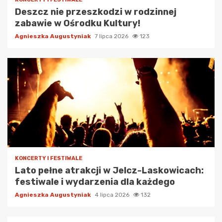
Deszcz nie przeszkodzi w rodzinnej
zabawie w Ośrodku Kultury!
Agnieszka Augustyniak
7 lipca 2026
123
KONCERTY I FESTIWALE
Lato pełne atrakcji w Jelcz-Laskowicach:
festiwale i wydarzenia dla każdego
Agnieszka Augustyniak
4 lipca 2026
132