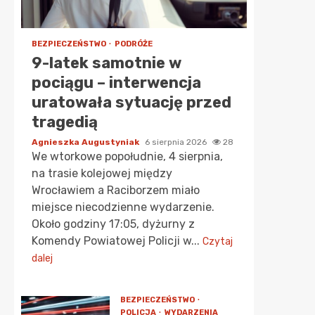
BEZPIECZEŃSTWO
PODRÓŻE
9-latek samotnie w
pociągu – interwencja
uratowała sytuację przed
tragedią
Agnieszka Augustyniak
6 sierpnia 2026
28
We wtorkowe popołudnie, 4 sierpnia,
na trasie kolejowej między
Wrocławiem a Raciborzem miało
miejsce niecodzienne wydarzenie.
Około godziny 17:05, dyżurny z
Komendy Powiatowej Policji w...
Czytaj
dalej
BEZPIECZEŃSTWO
POLICJA
WYDARZENIA