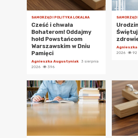
SAMORZĄD I POLITYKA LOKALNA
SAMORZĄD 
Cześć i chwała
Urodzi
Bohaterom! Oddajmy
Świętuj 
hołd Powstańcom
zdrowi
Warszawskim w Dniu
Agnieszka
Pamięci
2026
92
Agnieszka Augustyniak
3 sierpnia
2026
396