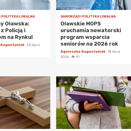
I POLITYKA LOKALNA
SAMORZĄD I POLITYKA LOKALNA
ny Oławska:
Oławskie MOPS
z Policją i
uruchamia nowatorski
em na Rynku!
program wsparcia
seniorów na 2026 rok
 Augustyniak
24 lipca
Agnieszka Augustyniak
18 lipca
2026
91