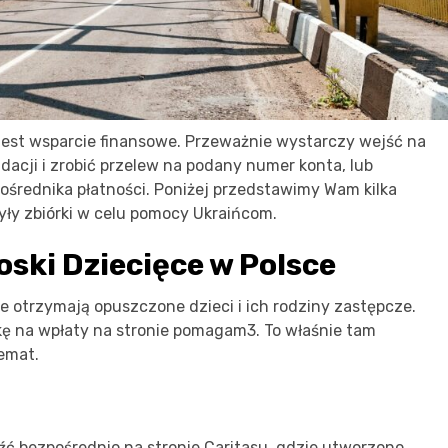
est wsparcie finansowe. Przeważnie wystarczy wejść na
dacji i zrobić przelew na podany numer konta, lub
pośrednika płatności. Poniżej przedstawimy Wam kilka
zyły zbiórki w celu pomocy Ukraińcom.
ski Dziecięce w Polsce
e otrzymają opuszczone dzieci i ich rodziny zastępcze.
ę na wpłaty na stronie pomagam3. To właśnie tam
temat.
ć bezpośrednio na stronie Caritasu, gdzie utworzono