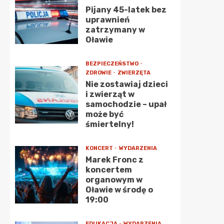
Pijany 45-latek bez
uprawnień
zatrzymany w
Oławie
BEZPIECZEŃSTWO
ZDROWIE
ZWIERZĘTA
Nie zostawiaj dzieci
i zwierząt w
samochodzie – upał
może być
śmiertelny!
KONCERT
WYDARZENIA
Marek Fronc z
koncertem
organowym w
Oławie w środę o
19:00
EDUKACJA
WYDARZENIA