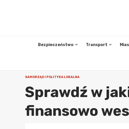
Skip
to
content
Bezpieczeństwo
Transport
Mia
SAMORZĄD I POLITYKA LOKALNA
Sprawdź w jak
finansowo wes