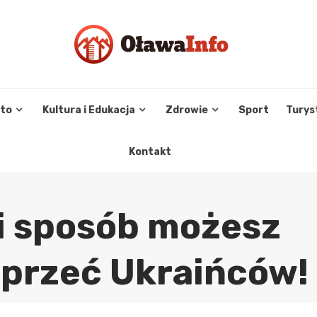
sto
Kultura i Edukacja
Zdrowie
Sport
Turys
Kontakt
i sposób możesz
przeć Ukraińców!