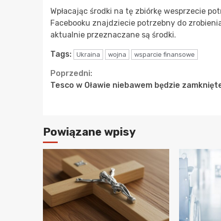
Wpłacając środki na tę zbiórkę wesprzecie po
Facebooku znajdziecie potrzebny do zrobieni
aktualnie przeznaczane są środki.
Tags:
Ukraina
wojna
wsparcie finansowe
Continue
Poprzedni:
Tesco w Oławie niebawem będzie zamknięt
Reading
Powiązane wpisy