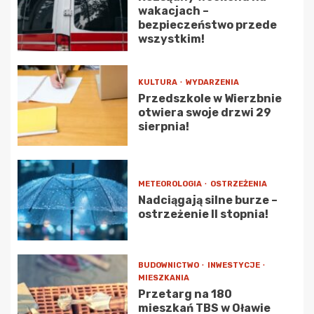
wakacjach –
bezpieczeństwo przede
wszystkim!
KULTURA
WYDARZENIA
Przedszkole w Wierzbnie
otwiera swoje drzwi 29
sierpnia!
METEOROLOGIA
OSTRZEŻENIA
Nadciągają silne burze –
ostrzeżenie II stopnia!
BUDOWNICTWO
INWESTYCJE
MIESZKANIA
Przetarg na 180
mieszkań TBS w Oławie