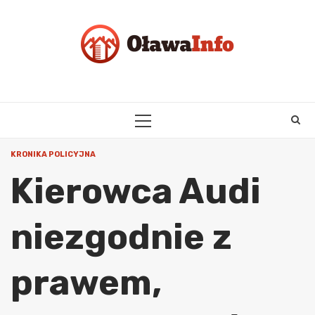
Skip
to
content
PRIMARY
MENU
KRONIKA POLICYJNA
Kierowca Audi
niezgodnie z
prawem,