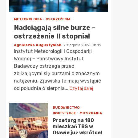
METEOROLOGIA
OSTRZEŻENIA
Nadciągają silne burze –
ostrzeżenie II stopnia!
Agnieszka Augustyniak
7 sierpnia 2026
19
Instytut Meteorologii i Gospodarki
Wodnej – Państwowy Instytut
Badawczy ostrzega przed
zbliżającymi się burzami o znacznym
natężeniu. Zjawiska te mają wystąpić
od południa 6 sierpnia...
Czytaj dalej
BUDOWNICTWO
INWESTYCJE
MIESZKANIA
Przetarg na 180
mieszkań TBS w
Oławie już wkrótce!