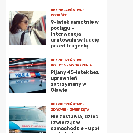
BEZPIECZEŃSTWO
PODRÓŻE
9-latek samotnie w
pociągu –
interwencja
uratowała sytuację
przed tragedią
BEZPIECZEŃSTWO
POLICJA
WYDARZENIA
Pijany 45-latek bez
uprawnień
zatrzymany w
Oławie
BEZPIECZEŃSTWO
ZDROWIE
ZWIERZĘTA
Nie zostawiaj dzieci
i zwierząt w
samochodzie – upał