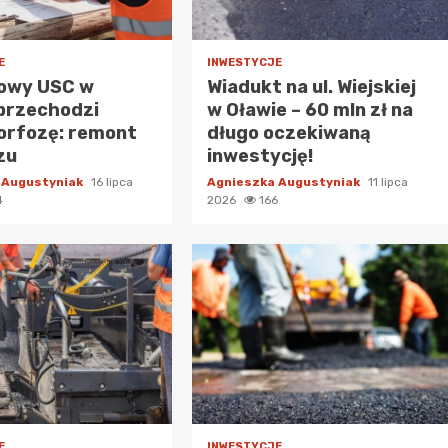
E
INWESTYCJE
owy USC w
Wiadukt na ul. Wiejskiej
przechodzi
w Oławie – 60 mln zł na
rfozę: remont
długo oczekiwaną
zu
inwestycję!
 Augustyniak
16 lipca
Agnieszka Augustyniak
11 lipca
4
2026
166
E
INWESTYCJE