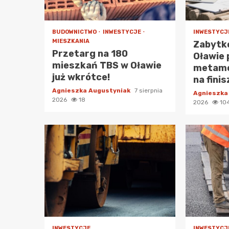
BUDOWNICTWO
INWESTYCJE
INWESTYCJ
MIESZKANIA
Zabytk
Przetarg na 180
Oławie 
mieszkań TBS w Oławie
metamo
już wkrótce!
na finis
Agnieszka Augustyniak
7 sierpnia
Agnieszka
2026
18
2026
10
INWESTYCJE
INWESTYCJ