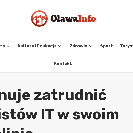
sto
Kultura i Edukacja
Zdrowie
Sport
Turys
Kontakt
nuje zatrudnić
istów IT w swoim