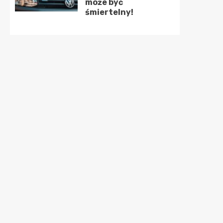
może być
śmiertelny!