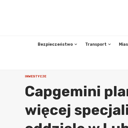
Skip
to
content
Bezpieczeństwo
Transport
Mia
INWESTYCJE
Capgemini pla
więcej specjal