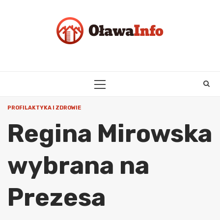
Skip
to
content
PRIMARY
MENU
PROFILAKTYKA I ZDROWIE
Regina Mirowska
wybrana na
Prezesa