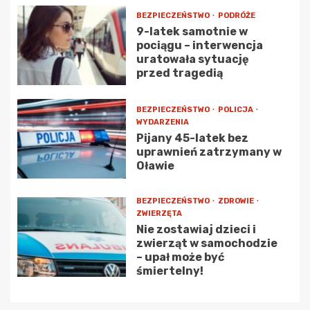
BEZPIECZEŃSTWO
PODRÓŻE
9-latek samotnie w
pociągu – interwencja
uratowała sytuację
przed tragedią
BEZPIECZEŃSTWO
POLICJA
WYDARZENIA
Pijany 45-latek bez
uprawnień zatrzymany w
Oławie
BEZPIECZEŃSTWO
ZDROWIE
ZWIERZĘTA
Nie zostawiaj dzieci i
zwierząt w samochodzie
– upał może być
śmiertelny!