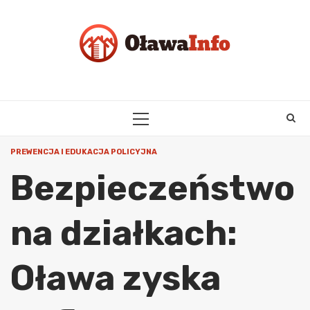
Skip
to
content
PRIMARY
MENU
PREWENCJA I EDUKACJA POLICYJNA
Bezpieczeństwo
na działkach:
Oława zyska