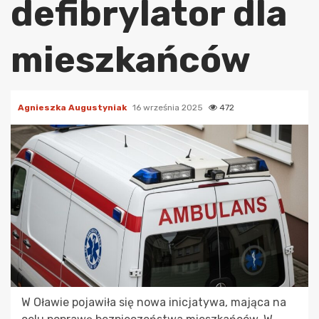
defibrylator dla
mieszkańców
Agnieszka Augustyniak
16 września 2025
472
W Oławie pojawiła się nowa inicjatywa, mająca na