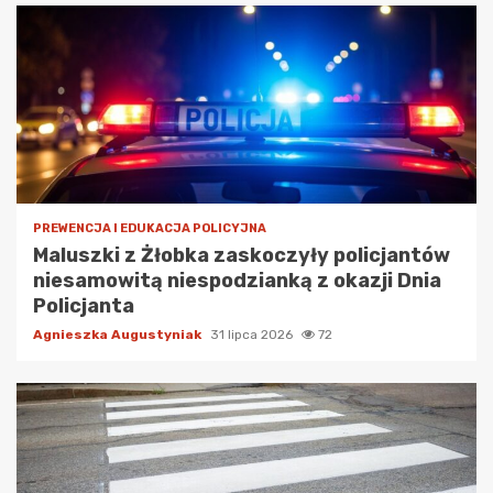
PREWENCJA I EDUKACJA POLICYJNA
Maluszki z Żłobka zaskoczyły policjantów
niesamowitą niespodzianką z okazji Dnia
Policjanta
Agnieszka Augustyniak
31 lipca 2026
72