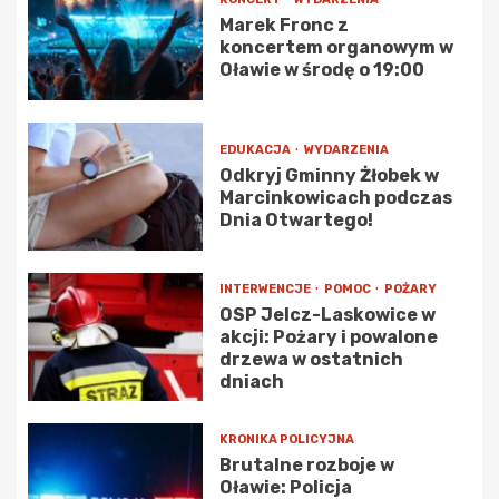
Marek Fronc z
koncertem organowym w
Oławie w środę o 19:00
EDUKACJA
WYDARZENIA
Odkryj Gminny Żłobek w
Marcinkowicach podczas
Dnia Otwartego!
INTERWENCJE
POMOC
POŻARY
OSP Jelcz-Laskowice w
akcji: Pożary i powalone
drzewa w ostatnich
dniach
KRONIKA POLICYJNA
Brutalne rozboje w
Oławie: Policja