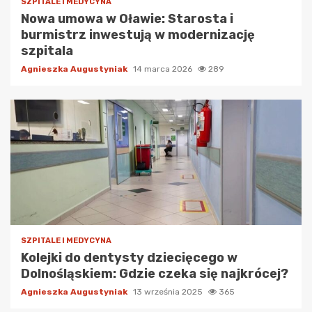
SZPITALE I MEDYCYNA
Nowa umowa w Oławie: Starosta i
burmistrz inwestują w modernizację
szpitala
Agnieszka Augustyniak
14 marca 2026
289
SZPITALE I MEDYCYNA
Kolejki do dentysty dziecięcego w
Dolnośląskiem: Gdzie czeka się najkrócej?
Agnieszka Augustyniak
13 września 2025
365