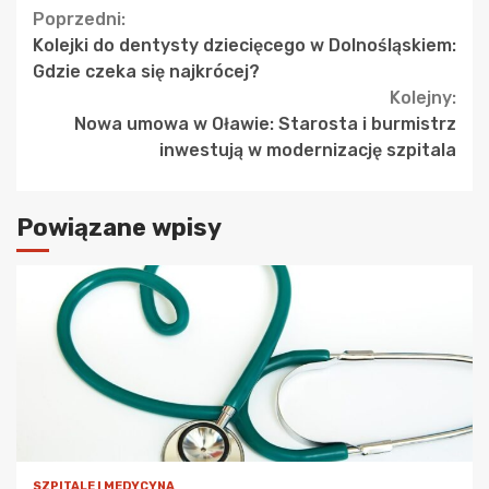
Continue
Poprzedni:
Kolejki do dentysty dziecięcego w Dolnośląskiem:
Reading
Gdzie czeka się najkrócej?
Kolejny:
Nowa umowa w Oławie: Starosta i burmistrz
inwestują w modernizację szpitala
Powiązane wpisy
SZPITALE I MEDYCYNA