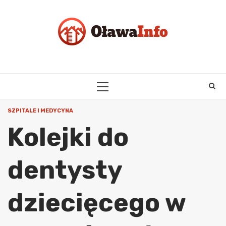
Skip
to
content
PRIMARY
MENU
SZPITALE I MEDYCYNA
Kolejki do
dentysty
dziecięcego w