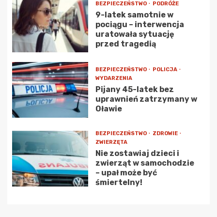
BEZPIECZEŃSTWO
PODRÓŻE
9-latek samotnie w
pociągu – interwencja
uratowała sytuację
przed tragedią
BEZPIECZEŃSTWO
POLICJA
WYDARZENIA
Pijany 45-latek bez
uprawnień zatrzymany w
Oławie
BEZPIECZEŃSTWO
ZDROWIE
ZWIERZĘTA
Nie zostawiaj dzieci i
zwierząt w samochodzie
– upał może być
śmiertelny!