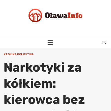
Skip
to
content
PRIMARY
MENU
KRONIKA POLICYJNA
Narkotyki za
kółkiem:
kierowca bez