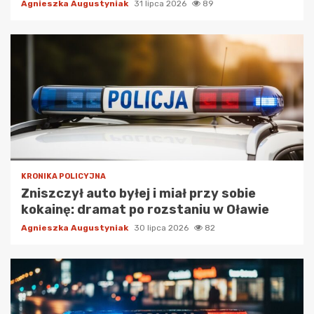
Agnieszka Augustyniak
31 lipca 2026
89
KRONIKA POLICYJNA
Zniszczył auto byłej i miał przy sobie
kokainę: dramat po rozstaniu w Oławie
Agnieszka Augustyniak
30 lipca 2026
82