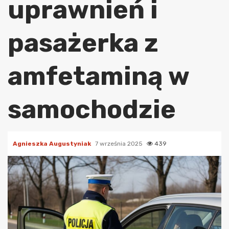
uprawnień i
pasażerka z
amfetaminą w
samochodzie
Agnieszka Augustyniak
7 września 2025
439