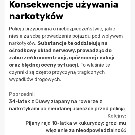
Konsekwencje używania
narkotyków
Policja przypomina o niebezpieczeństwie, jakie
niesie za sobą prowadzenie pojazdu pod wpływem
narkotyków.
Substancje te oddziałują na
ośrodkowy układ nerwowy, prowadząc do
zaburzeń koncentracji, opóźnionej reakcji
oraz błędnej oceny sytuacji
. To właśnie te
czynniki są często przyczyną tragicznych
wypadków drogowych.
Continue
Poprzedni:
34-latek z Oławy złapany na rowerze z
Reading
narkotykami po nieudanej ucieczce przed policją
Kolejny:
Pijany rajd 18-latka w kukurydzy: grozi mu
więzienie za nieodpowiedzialność