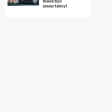
może być
śmiertelny!