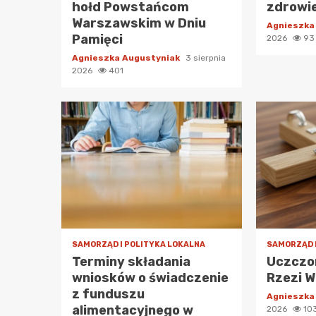
hołd Powstańcom
zdrowi
Warszawskim w Dniu
Agnieszka
Pamięci
2026
93
Agnieszka Augustyniak
3 sierpnia
2026
401
SAMORZĄD I POLITYKA LOKALNA
SAMORZĄD 
Terminy składania
Uczczon
wniosków o świadczenie
Rzezi W
z funduszu
Agnieszka
alimentacyjnego w
2026
10