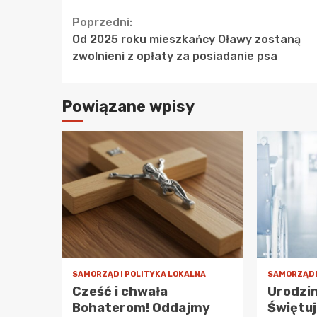
Continue
Poprzedni:
Od 2025 roku mieszkańcy Oławy zostaną
Reading
zwolnieni z opłaty za posiadanie psa
Powiązane wpisy
SAMORZĄD I POLITYKA LOKALNA
SAMORZĄD 
Cześć i chwała
Urodzi
Bohaterom! Oddajmy
Świętuj 