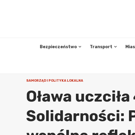
Skip
to
content
Bezpieczeństwo
Transport
Mia
SAMORZĄD I POLITYKA LOKALNA
Oława uczciła 
Solidarności: 