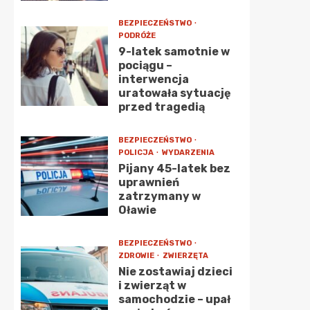
BEZPIECZEŃSTWO
PODRÓŻE
9-latek samotnie w
pociągu –
interwencja
uratowała sytuację
przed tragedią
BEZPIECZEŃSTWO
POLICJA
WYDARZENIA
Pijany 45-latek bez
uprawnień
zatrzymany w
Oławie
BEZPIECZEŃSTWO
ZDROWIE
ZWIERZĘTA
Nie zostawiaj dzieci
i zwierząt w
samochodzie – upał