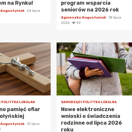
em na Rynku!
program wsparcia
seniorów na 2026 rok
 Augustyniak
24 lipca
Agnieszka Augustyniak
18 lipca
2026
92
I POLITYKA LOKALNA
SAMORZĄD I POLITYKA LOKALNA
o pamięć ofiar
Nowe elektroniczne
ołyńskiej
wnioski o świadczenia
rodzinne od lipca 2026
 Augustyniak
10 lipca
roku
3