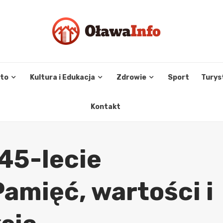
sto
Kultura i Edukacja
Zdrowie
Sport
Turys
Kontakt
45-lecie
Pamięć, wartości i