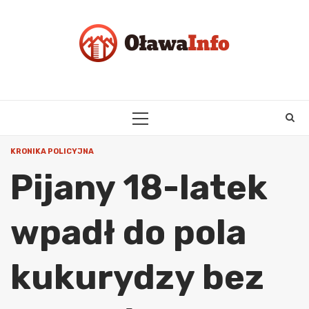
Skip
to
content
PRIMARY
MENU
KRONIKA POLICYJNA
Pijany 18-latek
wpadł do pola
kukurydzy bez