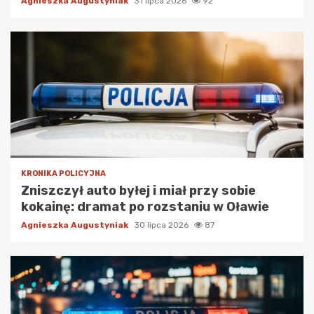
Agnieszka Augustyniak
31 lipca 2026
92
KRONIKA POLICYJNA
Zniszczył auto byłej i miał przy sobie
kokainę: dramat po rozstaniu w Oławie
Agnieszka Augustyniak
30 lipca 2026
87