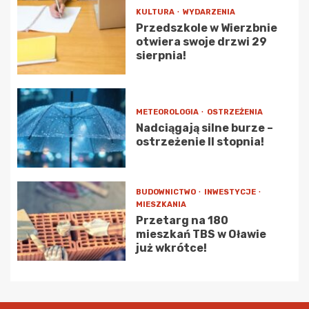
KULTURA
WYDARZENIA
Przedszkole w Wierzbnie
otwiera swoje drzwi 29
sierpnia!
METEOROLOGIA
OSTRZEŻENIA
Nadciągają silne burze –
ostrzeżenie II stopnia!
BUDOWNICTWO
INWESTYCJE
MIESZKANIA
Przetarg na 180
mieszkań TBS w Oławie
już wkrótce!