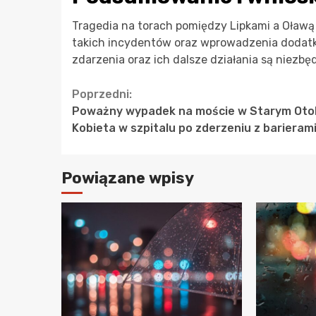
Tragedia na torach pomiędzy Lipkami a Oławą
takich incydentów oraz wprowadzenia dodatk
zdarzenia oraz ich dalsze działania są niezb
Continue
Poprzedni:
Poważny wypadek na moście w Starym Oto
Reading
Kobieta w szpitalu po zderzeniu z barieram
Powiązane wpisy