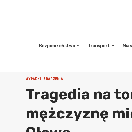
Skip
to
content
Bezpieczeństwo
Transport
Mia
WYPADKI I ZDARZENIA
Tragedia na to
mężczyznę mię