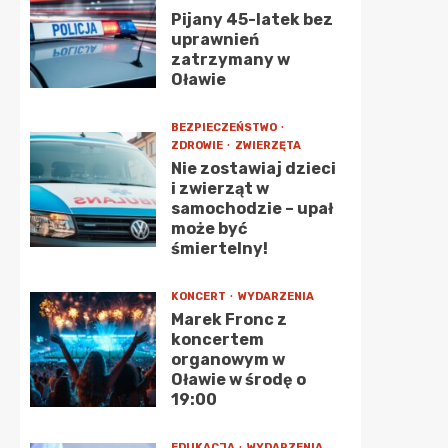
Pijany 45-latek bez
uprawnień
zatrzymany w
Oławie
BEZPIECZEŃSTWO
ZDROWIE
ZWIERZĘTA
Nie zostawiaj dzieci
i zwierząt w
samochodzie – upał
może być
śmiertelny!
KONCERT
WYDARZENIA
Marek Fronc z
koncertem
organowym w
Oławie w środę o
19:00
EDUKACJA
WYDARZENIA