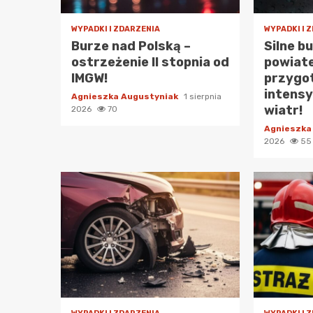
WYPADKI I ZDARZENIA
WYPADKI I 
Burze nad Polską –
Silne b
ostrzeżenie II stopnia od
powiat
IMGW!
przygot
intensy
Agnieszka Augustyniak
1 sierpnia
wiatr!
2026
70
Agnieszka
2026
55