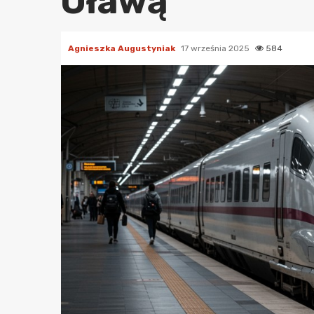
Oławą
Agnieszka Augustyniak
17 września 2025
584