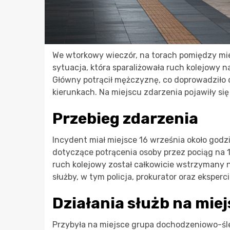
We wtorkowy wieczór, na torach pomiędzy mie
sytuacja, która sparaliżowała ruch kolejowy n
Główny potrącił mężczyznę, co doprowadził
kierunkach. Na miejscu zdarzenia pojawiły się 
Przebieg zdarzenia
Incydent miał miejsce 16 września około godz
dotyczące potrącenia osoby przez pociąg na 14
ruch kolejowy został całkowicie wstrzymany n
służby, w tym policja, prokurator oraz eksper
Działania służb na mie
Przybyła na miejsce grupa dochodzeniowo-śle