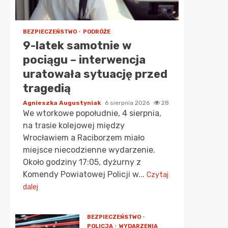
BEZPIECZEŃSTWO
PODRÓŻE
9-latek samotnie w
pociągu – interwencja
uratowała sytuację przed
tragedią
Agnieszka Augustyniak
6 sierpnia 2026
28
We wtorkowe popołudnie, 4 sierpnia,
na trasie kolejowej między
Wrocławiem a Raciborzem miało
miejsce niecodzienne wydarzenie.
Około godziny 17:05, dyżurny z
Komendy Powiatowej Policji w...
Czytaj
dalej
BEZPIECZEŃSTWO
POLICJA
WYDARZENIA