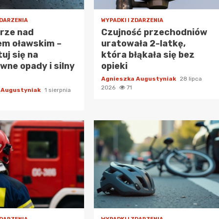
ZDARZENIA
WYPADKI I ZDARZENIA
urze nad
Czujność przechodniów
em oławskim –
uratowała 2-latkę,
uj się na
która błąkała się bez
wne opady i silny
opieki
Agnieszka Augustyniak
28 lipca
2026
71
 Augustyniak
1 sierpnia