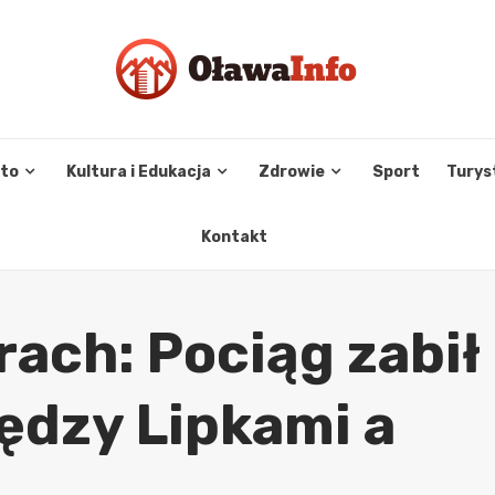
sto
Kultura i Edukacja
Zdrowie
Sport
Turys
Kontakt
rach: Pociąg zabił
dzy Lipkami a