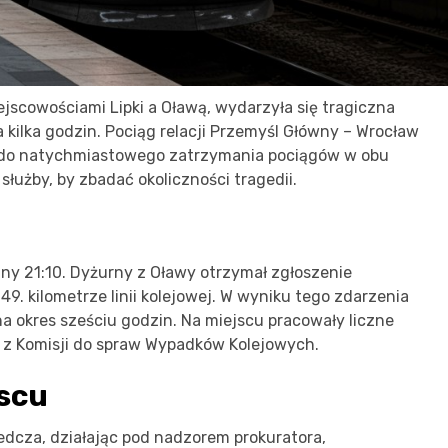
jscowościami Lipki a Oławą, wydarzyła się tragiczna
a kilka godzin. Pociąg relacji Przemyśl Główny – Wrocław
o do natychmiastowego zatrzymania pociągów w obu
służby, by zbadać okoliczności tragedii.
iny 21:10. Dyżurny z Oławy otrzymał zgłoszenie
9. kilometrze linii kolejowej. W wyniku tego zdarzenia
a okres sześciu godzin. Na miejscu pracowały liczne
ci z Komisji do spraw Wypadków Kolejowych.
jscu
dcza, działając pod nadzorem prokuratora,