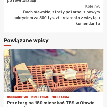
po rewitalizacji
Kolejny:
Dach oławskiej straży pożarnej z nowym
pokryciem za 500 tys. zł – starosta z wizytą u
komendanta
Powiązane wpisy
BUDOWNICTWO
INWESTYCJE
MIESZKANIA
Przetarg na 180 mieszkań TBS w Oławie