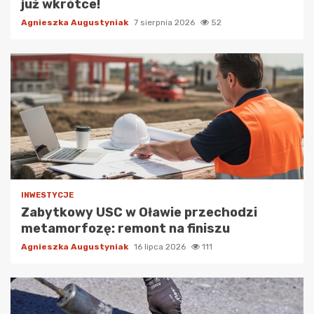
już wkrótce!
Agnieszka Augustyniak
7 sierpnia 2026
52
INWESTYCJE
Zabytkowy USC w Oławie przechodzi
metamorfozę: remont na finiszu
Agnieszka Augustyniak
16 lipca 2026
111