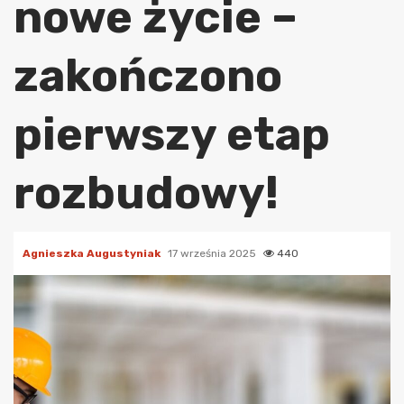
nowe życie –
zakończono
pierwszy etap
rozbudowy!
Agnieszka Augustyniak
17 września 2025
440