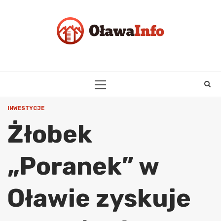
Skip
to
content
PRIMARY
MENU
INWESTYCJE
Żłobek
„Poranek” w
Oławie zyskuje