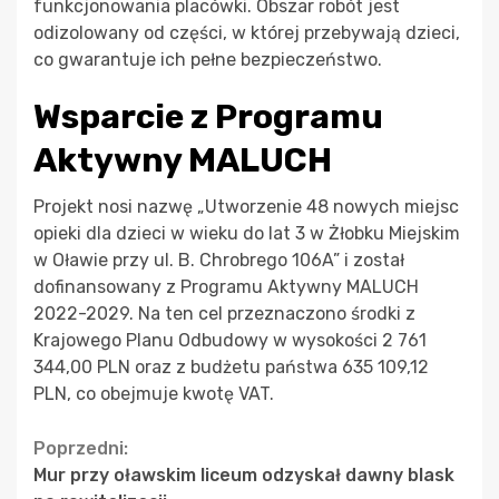
funkcjonowania placówki. Obszar robót jest
odizolowany od części, w której przebywają dzieci,
co gwarantuje ich pełne bezpieczeństwo.
Wsparcie z Programu
Aktywny MALUCH
Projekt nosi nazwę „Utworzenie 48 nowych miejsc
opieki dla dzieci w wieku do lat 3 w Żłobku Miejskim
w Oławie przy ul. B. Chrobrego 106A” i został
dofinansowany z Programu Aktywny MALUCH
2022-2029. Na ten cel przeznaczono środki z
Krajowego Planu Odbudowy w wysokości 2 761
344,00 PLN oraz z budżetu państwa 635 109,12
PLN, co obejmuje kwotę VAT.
Continue
Poprzedni:
Mur przy oławskim liceum odzyskał dawny blask
Reading