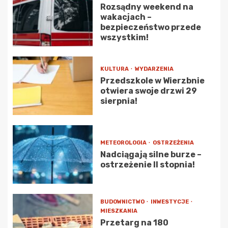
Rozsądny weekend na
wakacjach –
bezpieczeństwo przede
wszystkim!
KULTURA
WYDARZENIA
Przedszkole w Wierzbnie
otwiera swoje drzwi 29
sierpnia!
METEOROLOGIA
OSTRZEŻENIA
Nadciągają silne burze –
ostrzeżenie II stopnia!
BUDOWNICTWO
INWESTYCJE
MIESZKANIA
Przetarg na 180