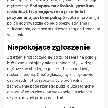
godziny 10:30, doszło do zatrzymania 51-letniego
mężczyzny.
Pod wpływem alkoholu, groził on
sąsiadowi, trzymając w ręku przedmiot
przypominający broń palną
. Szybka interwencja
policji doprowadziła do jego obezwładnienia i
zatrzymania, co może skutkować karą do trzech lat
więzienia.
Niepokojące zgłoszenie
Zdarzenie rozpoczęło się od zgłoszenia na policję,
które zaniepokojony mieszkaniec złożył, widząc
mężczyznę chodzącego po klatce schodowej z
rzekomą bronią. Choć zgłaszający nie był pewien,
czy przedmiot to rzeczywiście broń palna,
zachowanie podejrzanego budziło uzasadnione
obawy. W odpowiedzi na wezwanie, na miejsce
szybko przybył policyjny patrol.