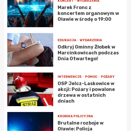
KONCERT
WYDARZENIA
Marek Fronc z
koncertem organowym w
Oławie w środę o 19:00
EDUKACJA
WYDARZENIA
Odkryj Gminny Żłobek w
Marcinkowicach podczas
Dnia Otwartego!
INTERWENCJE
POMOC
POŻARY
OSP Jelcz-Laskowice w
akcji: Pożary i powalone
drzewa w ostatnich
dniach
KRONIKA POLICYJNA
Brutalne rozboje w
Oławie: Policja