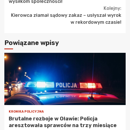
Reading
wysiłkom społeczności!
Kolejny:
Kierowca złamał sądowy zakaz – usłyszał wyrok
w rekordowym czasie!
Powiązane wpisy
KRONIKA POLICYJNA
Brutalne rozboje w Oławie: Policja
aresztowała sprawców na trzy miesiące