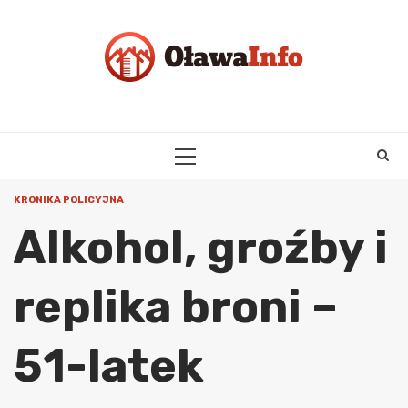
Skip
to
content
PRIMARY
MENU
KRONIKA POLICYJNA
Alkohol, groźby i
replika broni –
51-latek