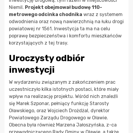
inwestycję drogową, tym razem w miejscowości
Niemil.
Projekt obejmował budowę 110-
metrowego odcinka chodnika
wraz z systemem
odwodnienia oraz nową nawierzchnią na łuku drogi
powiatowej nr 1561. Inwestycja ta ma na celu
poprawę bezpieczeństwa i komfortu mieszkańców
korzystających z tej trasy.
Uroczysty odbiór
inwestycji
W wydarzeniu związanym z zakończeniem prac
uczestniczyło kilka istotnych postaci, które miały
wpływ na realizację projektu. Wśród nich znaleźli
się Marek Szponar, pełniący funkcję Starosty
Oławskiego, oraz Wojciech Drożdżal, dyrektor
Powiatowego Zarządu Drogowego w Oławie.
Obecna była również Marzena Jałoszyńska, z-ca
przewodniczącego Rady Gminy w Oławie, a także