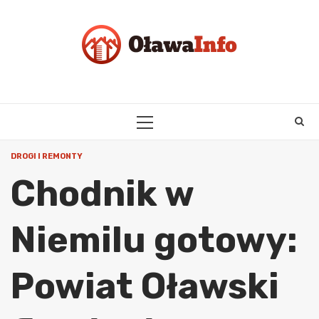
Skip
to
content
PRIMARY
MENU
DROGI I REMONTY
Chodnik w
Niemilu gotowy:
Powiat Oławski