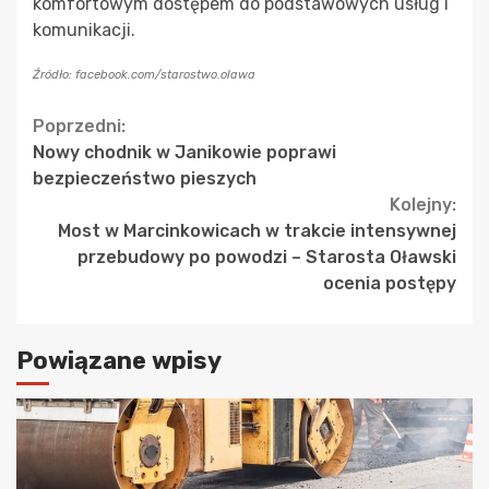
komfortowym dostępem do podstawowych usług i
komunikacji.
Źródło: facebook.com/starostwo.olawa
Continue
Poprzedni:
Nowy chodnik w Janikowie poprawi
Reading
bezpieczeństwo pieszych
Kolejny:
Most w Marcinkowicach w trakcie intensywnej
przebudowy po powodzi – Starosta Oławski
ocenia postępy
Powiązane wpisy