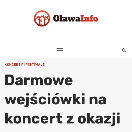
Skip
to
content
PRIMARY
MENU
KONCERTY I FESTIWALE
Darmowe
wejściówki na
koncert z okazji