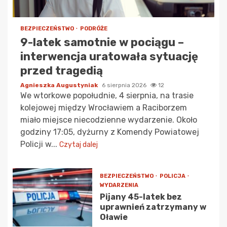
BEZPIECZEŃSTWO
PODRÓŻE
9-latek samotnie w pociągu –
interwencja uratowała sytuację
przed tragedią
Agnieszka Augustyniak
6 sierpnia 2026
12
We wtorkowe popołudnie, 4 sierpnia, na trasie
kolejowej między Wrocławiem a Raciborzem
miało miejsce niecodzienne wydarzenie. Około
godziny 17:05, dyżurny z Komendy Powiatowej
Policji w...
Czytaj dalej
BEZPIECZEŃSTWO
POLICJA
WYDARZENIA
Pijany 45-latek bez
uprawnień zatrzymany w
Oławie