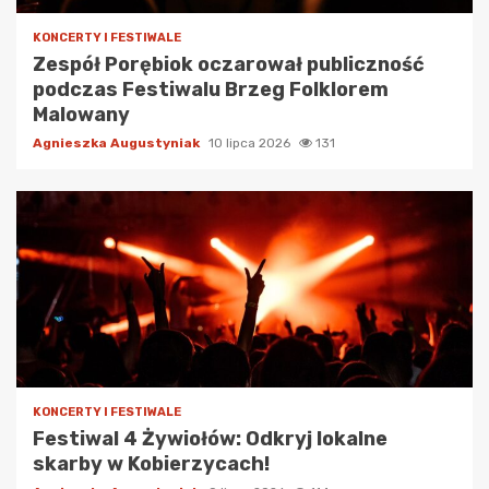
KONCERTY I FESTIWALE
Zespół Porębiok oczarował publiczność
podczas Festiwalu Brzeg Folklorem
Malowany
Agnieszka Augustyniak
10 lipca 2026
131
KONCERTY I FESTIWALE
Festiwal 4 Żywiołów: Odkryj lokalne
skarby w Kobierzycach!