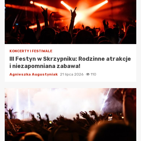
KONCERTY I FESTIWALE
III Festyn w Skrzypniku: Rodzinne atrakcje
i niezapomniana zabawa!
Agnieszka Augustyniak
21 lipca 2026
110