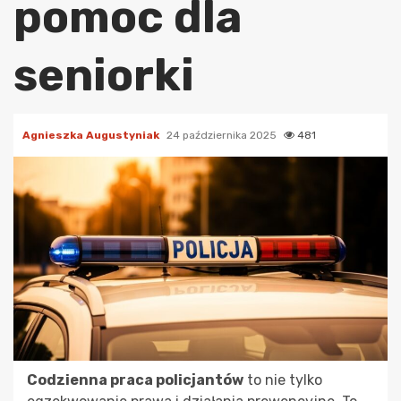
pomoc dla
seniorki
Agnieszka Augustyniak
24 października 2025
481
Codzienna praca policjantów
to nie tylko