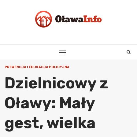
Skip
to
content
PRIMARY
MENU
PREWENCJA I EDUKACJA POLICYJNA
Dzielnicowy z
Oławy: Mały
gest, wielka