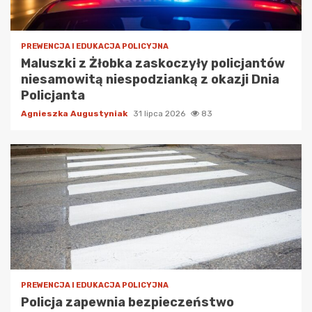
PREWENCJA I EDUKACJA POLICYJNA
Maluszki z Żłobka zaskoczyły policjantów
niesamowitą niespodzianką z okazji Dnia
Policjanta
Agnieszka Augustyniak
31 lipca 2026
83
PREWENCJA I EDUKACJA POLICYJNA
Policja zapewnia bezpieczeństwo