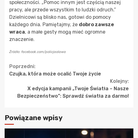
społeczności. „Pomoc innym jest częścią naszej
pracy, ale przede wszystkim to ludzki odruch.”
Dzielnicowi są blisko nas, gotowi do pomocy
każdego dnia. Pamiętajmy, że
dobro zawsze
wraca
, a małe gesty mogą mieć ogromne
znaczenie.
Źródło: facebook.com/policjaolawa
Continue
Poprzedni:
Czujka, która może ocalić Twoje życie
Reading
Kolejny:
X edycja kampanii „Twoje Światła – Nasze
Bezpieczeństwo”: Sprawdź światła za darmo!
Powiązane wpisy