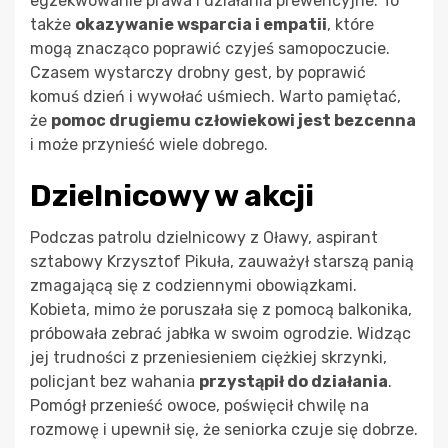
egzekwowanie prawa i działania prewencyjne. To
także
okazywanie wsparcia i empatii
, które
mogą znacząco poprawić czyjeś samopoczucie.
Czasem wystarczy drobny gest, by poprawić
komuś dzień i wywołać uśmiech. Warto pamiętać,
że
pomoc drugiemu człowiekowi jest bezcenna
i może przynieść wiele dobrego.
Dzielnicowy w akcji
Podczas patrolu dzielnicowy z Oławy, aspirant
sztabowy Krzysztof Pikuła, zauważył starszą panią
zmagającą się z codziennymi obowiązkami.
Kobieta, mimo że poruszała się z pomocą balkonika,
próbowała zebrać jabłka w swoim ogrodzie. Widząc
jej trudności z przeniesieniem ciężkiej skrzynki,
policjant bez wahania
przystąpił do działania
.
Pomógł przenieść owoce, poświęcił chwilę na
rozmowę i upewnił się, że seniorka czuje się dobrze.