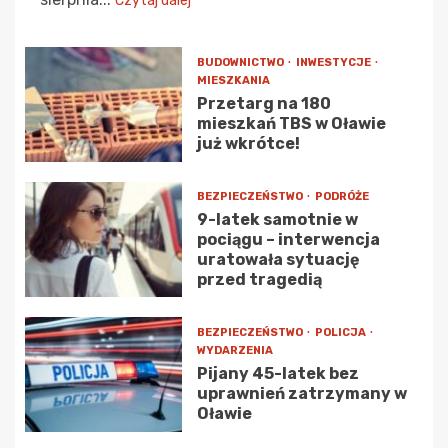
Czytaj dalej
BUDOWNICTWO
INWESTYCJE
MIESZKANIA
Przetarg na 180
mieszkań TBS w Oławie
już wkrótce!
BEZPIECZEŃSTWO
PODRÓŻE
9-latek samotnie w
pociągu – interwencja
uratowała sytuację
przed tragedią
BEZPIECZEŃSTWO
POLICJA
WYDARZENIA
Pijany 45-latek bez
uprawnień zatrzymany w
Oławie