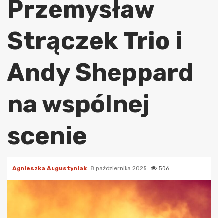
Przemysław
Strączek Trio i
Andy Sheppard
na wspólnej
scenie
Agnieszka Augustyniak
8 października 2025
506