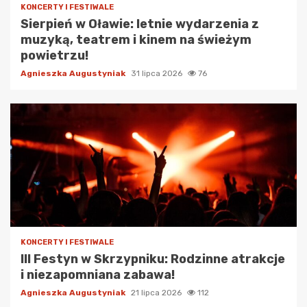
KONCERTY I FESTIWALE
Sierpień w Oławie: letnie wydarzenia z
muzyką, teatrem i kinem na świeżym
powietrzu!
Agnieszka Augustyniak
31 lipca 2026
76
KONCERTY I FESTIWALE
III Festyn w Skrzypniku: Rodzinne atrakcje
i niezapomniana zabawa!
Agnieszka Augustyniak
21 lipca 2026
112