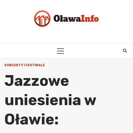
Skip
to
content
PRIMARY
MENU
KONCERTY I FESTIWALE
Jazzowe
uniesienia w
Oławie: