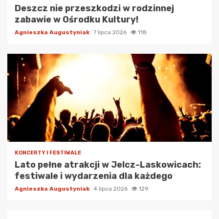
Deszcz nie przeszkodzi w rodzinnej
zabawie w Ośrodku Kultury!
Agnieszka Augustyniak
7 lipca 2026
118
KONCERTY I FESTIWALE
Lato pełne atrakcji w Jelcz-Laskowicach:
festiwale i wydarzenia dla każdego
Agnieszka Augustyniak
4 lipca 2026
129