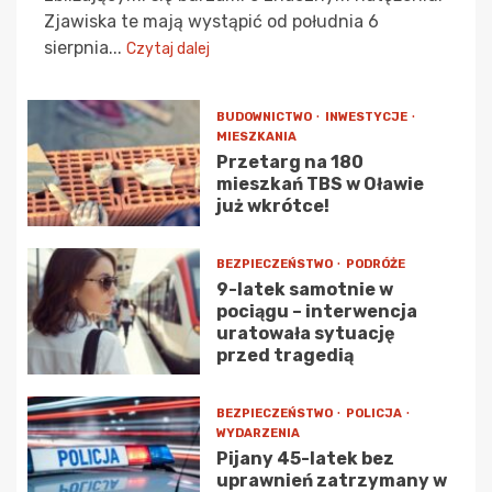
Zjawiska te mają wystąpić od południa 6
sierpnia...
Czytaj dalej
BUDOWNICTWO
INWESTYCJE
MIESZKANIA
Przetarg na 180
mieszkań TBS w Oławie
już wkrótce!
BEZPIECZEŃSTWO
PODRÓŻE
9-latek samotnie w
pociągu – interwencja
uratowała sytuację
przed tragedią
BEZPIECZEŃSTWO
POLICJA
WYDARZENIA
Pijany 45-latek bez
uprawnień zatrzymany w