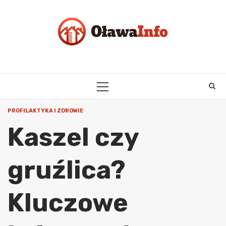
Skip
to
content
PRIMARY
MENU
PROFILAKTYKA I ZDROWIE
Kaszel czy
gruźlica?
Kluczowe