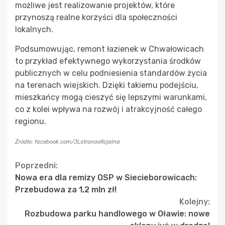
możliwe jest realizowanie projektów, które
przynoszą realne korzyści dla społeczności
lokalnych.
Podsumowując, remont łazienek w Chwałowicach
to przykład efektywnego wykorzystania środków
publicznych w celu podniesienia standardów życia
na terenach wiejskich. Dzięki takiemu podejściu,
mieszkańcy mogą cieszyć się lepszymi warunkami,
co z kolei wpływa na rozwój i atrakcyjność całego
regionu.
Źródło: facebook.com/JLstronaoficjalna
Continue
Poprzedni:
Nowa era dla remizy OSP w Siecieborowicach:
Reading
Przebudowa za 1,2 mln zł!
Kolejny:
Rozbudowa parku handlowego w Oławie: nowe