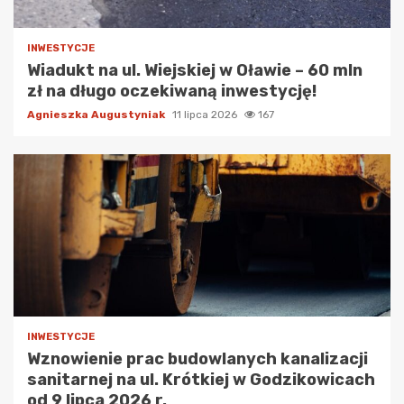
INWESTYCJE
Wiadukt na ul. Wiejskiej w Oławie – 60 mln
zł na długo oczekiwaną inwestycję!
Agnieszka Augustyniak
11 lipca 2026
167
INWESTYCJE
Wznowienie prac budowlanych kanalizacji
sanitarnej na ul. Krótkiej w Godzikowicach
od 9 lipca 2026 r.