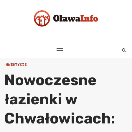
Skip
to
content
PRIMARY
MENU
INWESTYCJE
Nowoczesne
łazienki w
Chwałowicach: