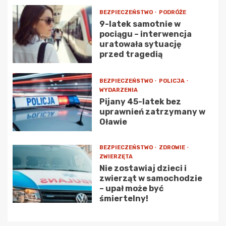
BEZPIECZEŃSTWO
PODRÓŻE
9-latek samotnie w
pociągu – interwencja
uratowała sytuację
przed tragedią
BEZPIECZEŃSTWO
POLICJA
WYDARZENIA
Pijany 45-latek bez
uprawnień zatrzymany w
Oławie
BEZPIECZEŃSTWO
ZDROWIE
ZWIERZĘTA
Nie zostawiaj dzieci i
zwierząt w samochodzie
– upał może być
śmiertelny!