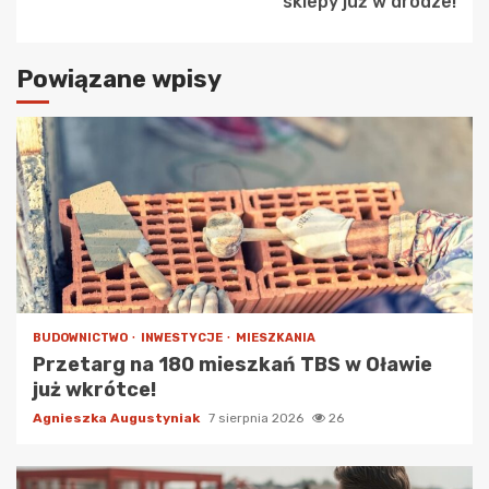
sklepy już w drodze!
Powiązane wpisy
BUDOWNICTWO
INWESTYCJE
MIESZKANIA
Przetarg na 180 mieszkań TBS w Oławie
już wkrótce!
Agnieszka Augustyniak
7 sierpnia 2026
26