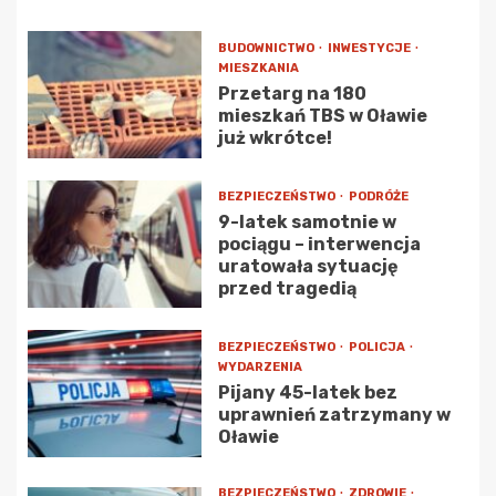
BUDOWNICTWO
INWESTYCJE
MIESZKANIA
Przetarg na 180
mieszkań TBS w Oławie
już wkrótce!
BEZPIECZEŃSTWO
PODRÓŻE
9-latek samotnie w
pociągu – interwencja
uratowała sytuację
przed tragedią
BEZPIECZEŃSTWO
POLICJA
WYDARZENIA
Pijany 45-latek bez
uprawnień zatrzymany w
Oławie
BEZPIECZEŃSTWO
ZDROWIE