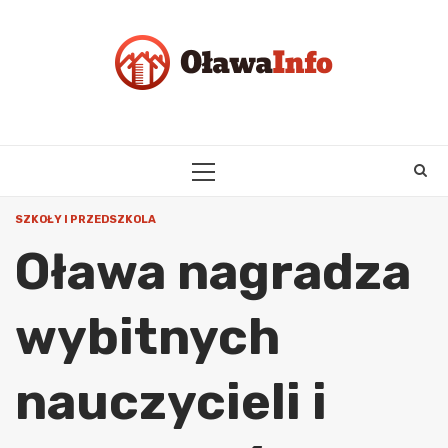
Skip
to
content
PRIMARY
MENU
SZKOŁY I PRZEDSZKOLA
Oława nagradza
wybitnych
nauczycieli i