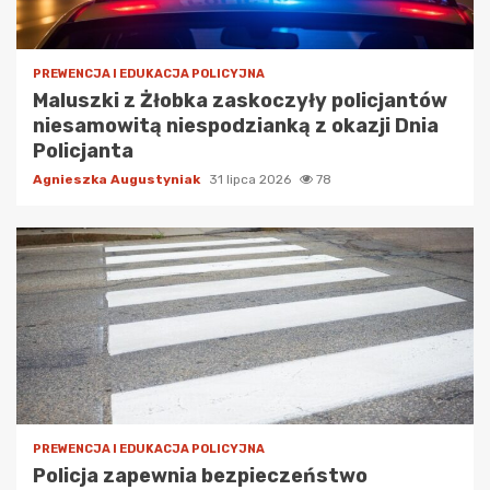
PREWENCJA I EDUKACJA POLICYJNA
Maluszki z Żłobka zaskoczyły policjantów
niesamowitą niespodzianką z okazji Dnia
Policjanta
Agnieszka Augustyniak
31 lipca 2026
78
PREWENCJA I EDUKACJA POLICYJNA
Policja zapewnia bezpieczeństwo