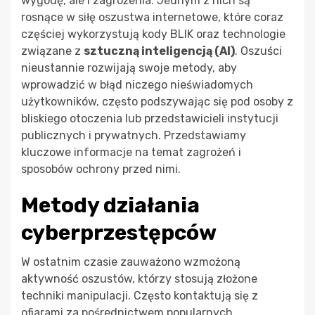
wygodę, ale i zagrożenia. Jednym z nich są
rosnące w siłę oszustwa internetowe, które coraz
częściej wykorzystują kody BLIK oraz technologie
związane z
sztuczną inteligencją (AI)
. Oszuści
nieustannie rozwijają swoje metody, aby
wprowadzić w błąd niczego nieświadomych
użytkowników, często podszywając się pod osoby z
bliskiego otoczenia lub przedstawicieli instytucji
publicznych i prywatnych. Przedstawiamy
kluczowe informacje na temat zagrożeń i
sposobów ochrony przed nimi.
Metody działania
cyberprzestępców
W ostatnim czasie zauważono wzmożoną
aktywność oszustów, którzy stosują złożone
techniki manipulacji. Często kontaktują się z
ofiarami za pośrednictwem popularnych