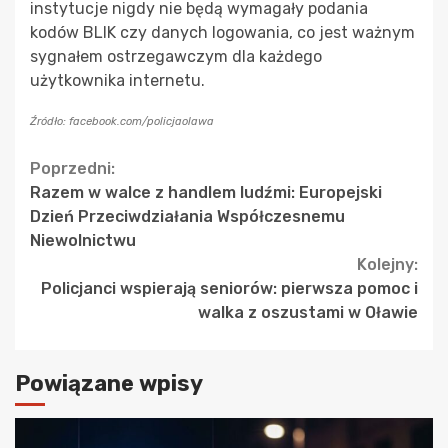
instytucje nigdy nie będą wymagały podania
kodów BLIK czy danych logowania, co jest ważnym
sygnałem ostrzegawczym dla każdego
użytkownika internetu.
Źródło: facebook.com/policjaolawa
Continue
Poprzedni:
Razem w walce z handlem ludźmi: Europejski
Reading
Dzień Przeciwdziałania Współczesnemu
Niewolnictwu
Kolejny:
Policjanci wspierają seniorów: pierwsza pomoc i
walka z oszustami w Oławie
Powiązane wpisy