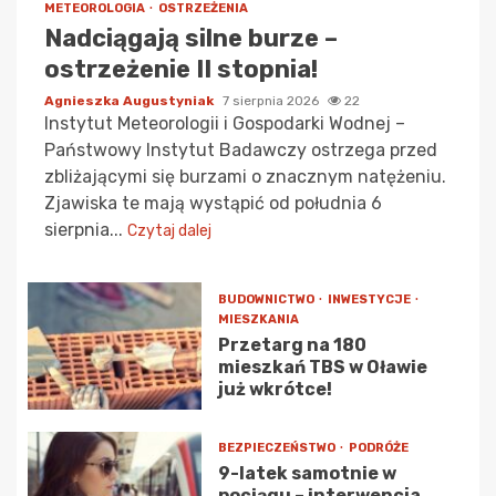
METEOROLOGIA
OSTRZEŻENIA
Nadciągają silne burze –
ostrzeżenie II stopnia!
Agnieszka Augustyniak
7 sierpnia 2026
22
Instytut Meteorologii i Gospodarki Wodnej –
Państwowy Instytut Badawczy ostrzega przed
zbliżającymi się burzami o znacznym natężeniu.
Zjawiska te mają wystąpić od południa 6
sierpnia...
Czytaj dalej
BUDOWNICTWO
INWESTYCJE
MIESZKANIA
Przetarg na 180
mieszkań TBS w Oławie
już wkrótce!
BEZPIECZEŃSTWO
PODRÓŻE
9-latek samotnie w
pociągu – interwencja