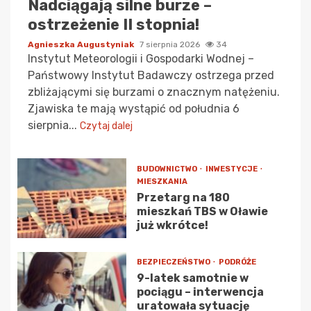
Nadciągają silne burze –
ostrzeżenie II stopnia!
Agnieszka Augustyniak
7 sierpnia 2026
34
Instytut Meteorologii i Gospodarki Wodnej –
Państwowy Instytut Badawczy ostrzega przed
zbliżającymi się burzami o znacznym natężeniu.
Zjawiska te mają wystąpić od południa 6
sierpnia...
Czytaj dalej
BUDOWNICTWO
INWESTYCJE
MIESZKANIA
Przetarg na 180
mieszkań TBS w Oławie
już wkrótce!
BEZPIECZEŃSTWO
PODRÓŻE
9-latek samotnie w
pociągu – interwencja
uratowała sytuację