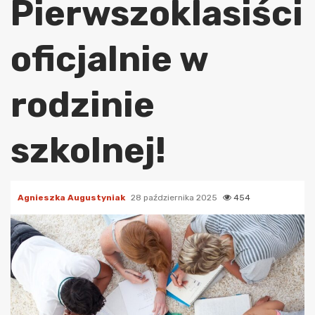
Pierwszoklasiści
oficjalnie w
rodzinie
szkolnej!
Agnieszka Augustyniak
28 października 2025
454