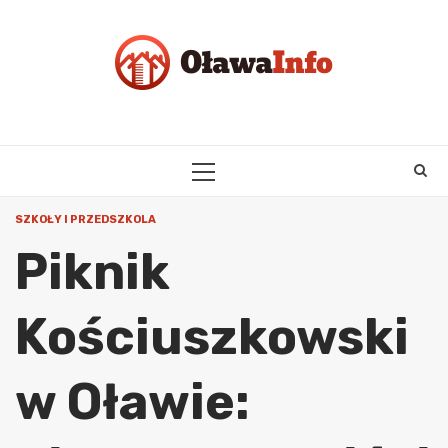
Skip
to
content
PRIMARY
MENU
SZKOŁY I PRZEDSZKOLA
Piknik
Kościuszkowski
w Oławie: