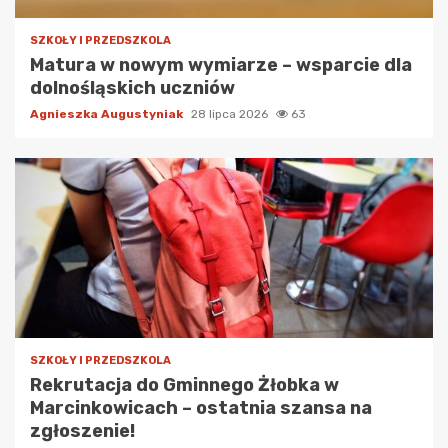
SZKOŁY I PRZEDSZKOLA
Matura w nowym wymiarze – wsparcie dla
dolnośląskich uczniów
Agnieszka Augustyniak
28 lipca 2026
63
SZKOŁY I PRZEDSZKOLA
Rekrutacja do Gminnego Żłobka w
Marcinkowicach – ostatnia szansa na
zgłoszenie!