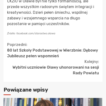
CKZiU w Oławie był nie tylko formalnością, ale
przede wszystkim radosnym świętem integracji i
kreatywności. Dzień pełen śmiechu, wspólnej
zabawy i wzajemnego wsparcia na długo
pozostanie w pamięci uczestników.
Źródło: facebook.com/starostwo.olawa
Continue
Poprzedni:
80 lat Szkoły Podstawowej w Wierzbnie: Dębowy
Reading
Jubileusz pełen wspomnień
Kolejny:
Wybitni uczniowie Oławy uhonorowani na sesji
Rady Powiatu
Powiązane wpisy