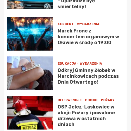
– upał może być
śmiertelny!
KONCERT
WYDARZENIA
Marek Fronc z
koncertem organowym w
Oławie w środę o 19:00
EDUKACJA
WYDARZENIA
Odkryj Gminny Żłobek w
Marcinkowicach podczas
Dnia Otwartego!
INTERWENCJE
POMOC
POŻARY
OSP Jelcz-Laskowice w
akcji: Pożary i powalone
drzewa w ostatnich
dniach