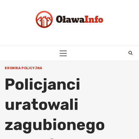
Skip
to
content
PRIMARY
MENU
KRONIKA POLICYJNA
Policjanci
uratowali
zagubionego