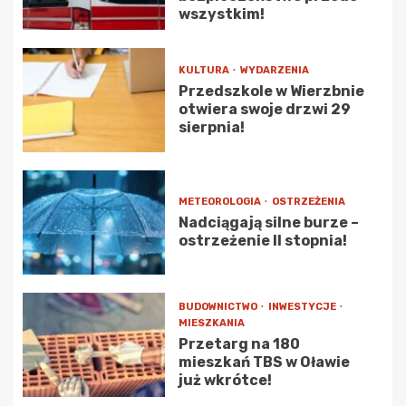
wszystkim!
KULTURA
WYDARZENIA
Przedszkole w Wierzbnie
otwiera swoje drzwi 29
sierpnia!
METEOROLOGIA
OSTRZEŻENIA
Nadciągają silne burze –
ostrzeżenie II stopnia!
BUDOWNICTWO
INWESTYCJE
MIESZKANIA
Przetarg na 180
mieszkań TBS w Oławie
już wkrótce!