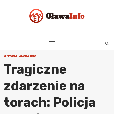
Skip
to
content
PRIMARY
MENU
WYPADKI I ZDARZENIA
Tragiczne
zdarzenie na
torach: Policja