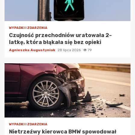
WYPADKI I ZDARZENIA
Czujność przechodniów uratowała 2-
latkę, która błąkała się bez opieki
Agnieszka Augustyniak
28 lipca 2026
79
WYPADKI I ZDARZENIA
Nietrzeźwy kierowca BMW spowodował