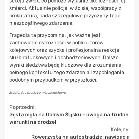
sekcja zwłok, co pomoże wyjaśnić okoliczności jej
śmierci. Aktualnie policja, w ścisłej współpracy z
prokuraturą, bada szczegółowe przyczyny tego
nieszczęśliwego zdarzenia.
Tragedia ta przypomina, jak ważne jest
zachowanie ostrożności w pobliżu torów
kolejowych oraz szybka i profesjonalna reakcja
służb ratunkowych i dochodzeniowych. Dalsze
wyniki śledztwa będą kluczowe dla zrozumienia
pełnego kontekstu tego zdarzenia i zapobiegania
podobnym przypadkom w przyszłości.
źródło: facebook.com/policjaolawa
Continue
Poprzedni:
Gęsta mgła na Dolnym Śląsku – uwaga na trudne
Reading
warunki na drodze!
Kolejny:
Rowerzysta na autostradzie: nawigacja