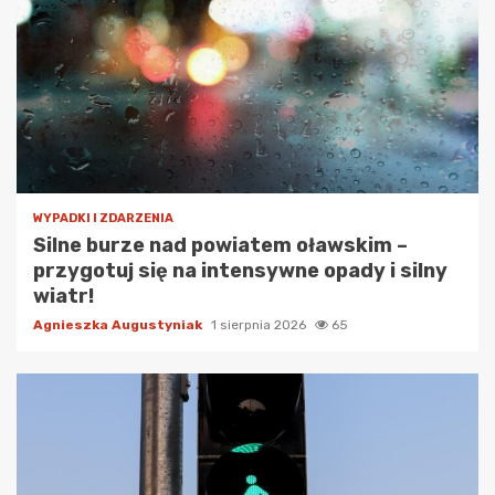
WYPADKI I ZDARZENIA
Silne burze nad powiatem oławskim –
przygotuj się na intensywne opady i silny
wiatr!
Agnieszka Augustyniak
1 sierpnia 2026
65