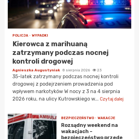
POLICJA
WYPADKI
Kierowca z marihuaną
zatrzymany podczas nocnej
kontroli drogowej
Agnieszka Augustyniak
8 sierpnia 2026
23
35-latek zatrzymany podczas nocnej kontroli
drogowej z podejrzeniem prowadzenia pod
wpływem narkotyków W nocy z 3 na 4 sierpnia
2026 roku, na ulicy Kutrowskiego w...
Czytaj dalej
BEZPIECZEŃSTWO
WAKACJE
Rozsądny weekend na
wakacjach –
bezpieczeństwo przede