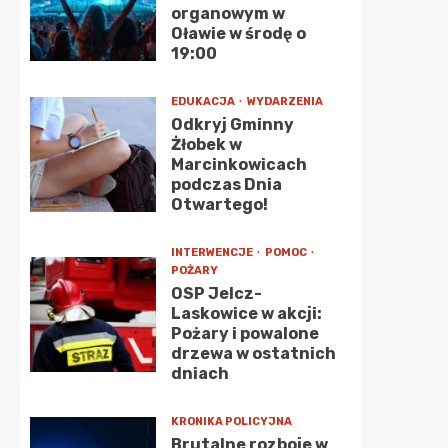
organowym w
Oławie w środę o
19:00
EDUKACJA
WYDARZENIA
Odkryj Gminny
Żłobek w
Marcinkowicach
podczas Dnia
Otwartego!
INTERWENCJE
POMOC
POŻARY
OSP Jelcz-
Laskowice w akcji:
Pożary i powalone
drzewa w ostatnich
dniach
KRONIKA POLICYJNA
Brutalne rozboje w