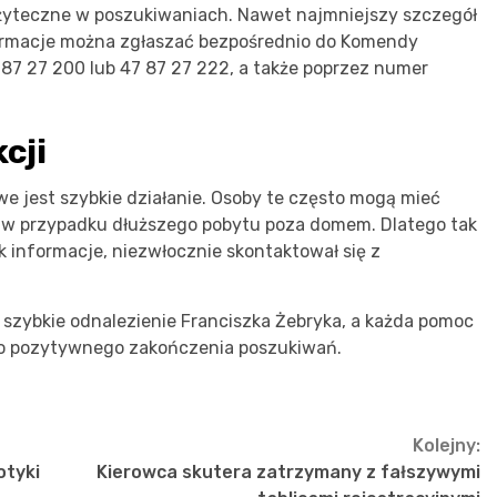
użyteczne w poszukiwaniach. Nawet najmniejszy szczegół
ormacje można zgłaszać bezpośrednio do Komendy
 87 27 200 lub 47 87 27 222, a także poprzez numer
cji
e jest szybkie działanie. Osoby te często mogą mieć
o w przypadku dłuższego pobytu poza domem. Dlatego tak
ek informacje, niezwłocznie skontaktował się z
i szybkie odnalezienie Franciszka Żebryka, a każda pomoc
 do pozytywnego zakończenia poszukiwań.
Kolejny:
otyki
Kierowca skutera zatrzymany z fałszywymi