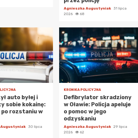
przez policję
Agnieszka Augustyniak
31 lipca
2026
68
OLICYJNA
KRONIKA POLICYJNA
ył auto byłej i
Defibrylator skradziony
zy sobie kokainę:
w Oławie: Policja apeluje
po rozstaniu w
o pomoc w jego
odzyskaniu
 Augustyniak
30 lipca
Agnieszka Augustyniak
29 lipca
2026
62