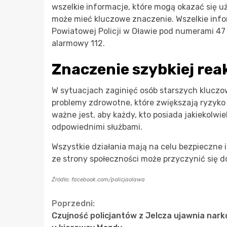
wszelkie informacje, które mogą okazać się 
może mieć kluczowe znaczenie. Wszelkie inf
Powiatowej Policji w Oławie pod numerami 47
alarmowy 112.
Znaczenie szybkiej reak
W sytuacjach zaginięć osób starszych kluczow
problemy zdrowotne, które zwiększają ryzyk
ważne jest, aby każdy, kto posiada jakiekolwi
odpowiednimi służbami.
Wszystkie działania mają na celu bezpieczne 
ze strony społeczności może przyczynić się
Źródło: facebook.com/policjaolawa
Continue
Poprzedni:
Czujność policjantów z Jelcza ujawnia nark
Reading