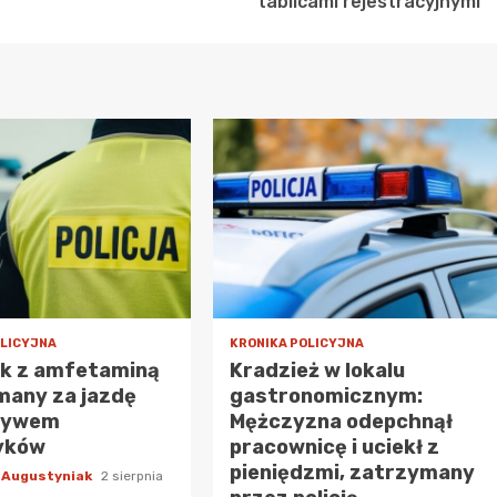
tablicami rejestracyjnymi
OLICYJNA
KRONIKA POLICYJNA
ek z amfetaminą
Kradzież w lokalu
many za jazdę
gastronomicznym:
ływem
Mężczyzna odepchnął
yków
pracownicę i uciekł z
pieniędzmi, zatrzymany
 Augustyniak
2 sierpnia