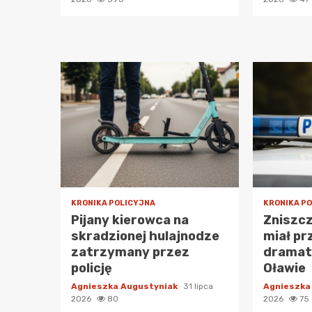
KRONIKA POLICYJNA
KRONIKA P
Pijany kierowca na
Zniszcz
skradzionej hulajnodze
miał pr
zatrzymany przez
dramat 
policję
Oławie
Agnieszka Augustyniak
31 lipca
Agnieszka
2026
80
2026
75