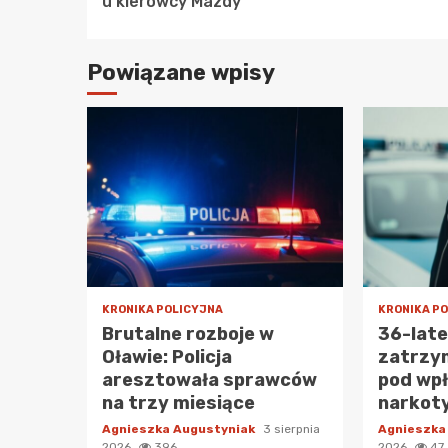
u kierowcy Mazdy
Powiązane wpisy
KRONIKA POLICYJNA
KRONIKA P
Brutalne rozboje w
36-lat
Oławie: Policja
zatrzy
aresztowała sprawców
pod wp
na trzy miesiące
narkot
Agnieszka Augustyniak
3 sierpnia
Agnieszka
2026
396
2026
47