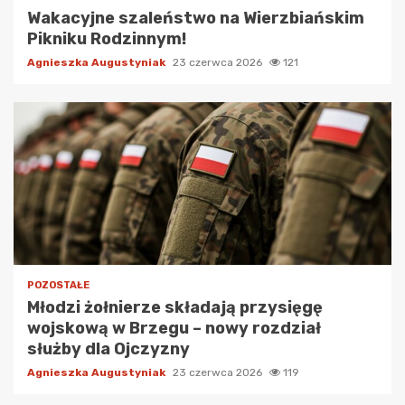
Wakacyjne szaleństwo na Wierzbiańskim
Pikniku Rodzinnym!
Agnieszka Augustyniak
23 czerwca 2026
121
POZOSTAŁE
Młodzi żołnierze składają przysięgę
wojskową w Brzegu – nowy rozdział
służby dla Ojczyzny
Agnieszka Augustyniak
23 czerwca 2026
119