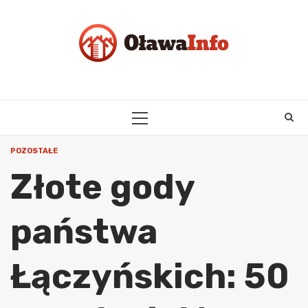
Skip
to
content
PRIMARY
MENU
POZOSTAŁE
Złote gody
państwa
Łączyńskich: 50