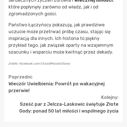
serdecznych życzeń zdrowia i
wiecznej miłości
,
które popłynęły zarówno od władz, jak i od
zgromadzonych gości.
Państwo Łączyńscy pokazują, jak prawdziwe
uczucie może przetrwać próbę czasu, stając się
inspiracją dla innych. Ich historia to piękny
przykład tego, jak związek oparty na wzajemnym
szacunku i wsparciu może kwitnąć przez dekady.
źródło: facebook.com/UrzadMiastaOlawa
Continue
Poprzedni:
Wieczór Uwielbienia: Powrót po wakacyjnej
Reading
przerwie!
Kolejny:
Sześć par z Jelcza-Laskowic świętuje Złote
Gody: ponad 50 lat miłości i wspólnego życia