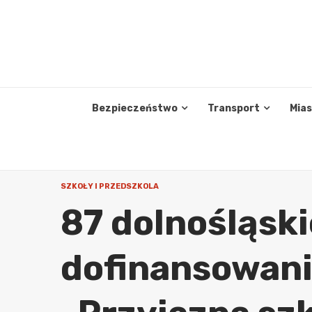
Skip
to
content
Bezpieczeństwo
Transport
Mia
SZKOŁY I PRZEDSZKOLA
87 dolnośląski
dofinansowani