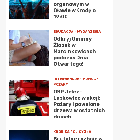
organowym w
Oławie w środę o
19:00
EDUKACJA
WYDARZENIA
Odkryj Gminny
Żłobek w
Marcinkowicach
podczas Dnia
Otwartego!
INTERWENCJE
POMOC
POŻARY
OSP Jelcz-
Laskowice w akcji:
Pożary i powalone
drzewa w ostatnich
dniach
KRONIKA POLICYJNA
Brutalne rozboje w