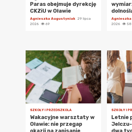
Paras obejmuje dyrekcję
wymiarz
CKZiU w Oławie
dolnośl
Agnieszka Augustyniak
29 lipca
Agnieszka
2026
69
2026
58
SZKOŁY I PRZEDSZKOLA
SZKOŁY I 
Wakacyjne warsztaty w
Letnie 
Oławie: nie przegap
Jelczu
okazji na zapisanie
dwa tyg