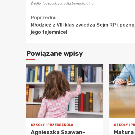
Źródło: facebook.com/JLstronaoficjalna
Continue
Poprzedni:
Młodzież z VIII klas zwiedza Sejm RP i pozna
Reading
jego tajemnice!
Powiązane wpisy
SZKOŁY I PRZEDSZKOLA
SZKOŁY I 
Agnieszka Szawan-
Matura