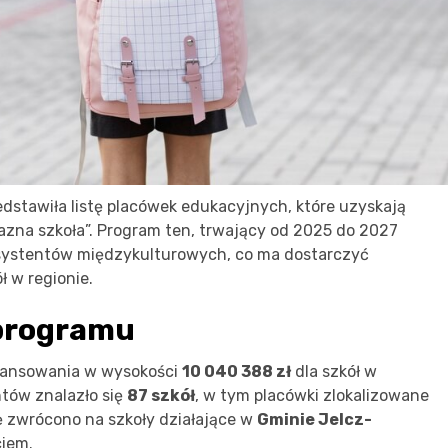
dstawiła listę placówek edukacyjnych, które uzyskają
azna szkoła”. Program ten, trwający od 2025 do 2027
asystentów międzykulturowych, co ma dostarczyć
 w regionie.
 programu
inansowania w wysokości
10 040 388 zł
dla szkół w
tów znalazło się
87 szkół
, w tym placówki zlokalizowane
 zwrócono na szkoły działające w
Gminie Jelcz-
ciem.