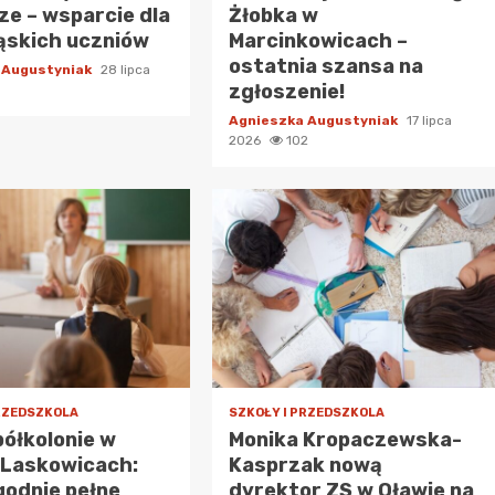
e – wsparcie dla
Żłobka w
ąskich uczniów
Marcinkowicach –
ostatnia szansa na
 Augustyniak
28 lipca
zgłoszenie!
Agnieszka Augustyniak
17 lipca
2026
102
PRZEDSZKOLA
SZKOŁY I PRZEDSZKOLA
półkolonie w
Monika Kropaczewska-
-Laskowicach:
Kasprzak nową
odnie pełne
dyrektor ZS w Oławie na