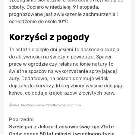
soboty. Dopiero w niedzielę, 9 listopada,
prognozowane jest zwiększenie zachmurzenia i
ochłodzenie do około 10°C.
Korzyści z pogody
Te ostatnie ciepłe dni jesieni to doskonała okazja
do aktywności na świeżym powietrzu. Spacer,
prace w ogrodzie czy relaks na łonie natury to
świetne sposoby na wykorzystanie sprzyjającej
aury. Dodatkowo, na polach dominuje widok
dojrzałej kukurydzy, której zbiory właśnie dobijają
końca, co dodaje krajobrazowi złocistych barw.
Źródło: facebook.com/UrzadGminyDomaniow
Continue
Poprzedni:
Sześć par z Jelcza-Laskowic świętuje Złote
Reading
Gody: ponad 50 lat miłości i wspólnego życia