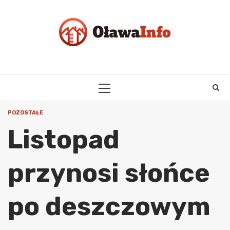
Skip
to
content
PRIMARY
MENU
POZOSTAŁE
Listopad
przynosi słońce
po deszczowym