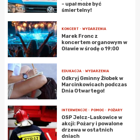
– upał może być
śmiertelny!
KONCERT
WYDARZENIA
Marek Fronc z
koncertem organowym w
Oławie w środę o 19:00
EDUKACJA
WYDARZENIA
Odkryj Gminny Żłobek w
Marcinkowicach podczas
Dnia Otwartego!
INTERWENCJE
POMOC
POŻARY
OSP Jelcz-Laskowice w
akcji: Pożary i powalone
drzewa w ostatnich
dniach