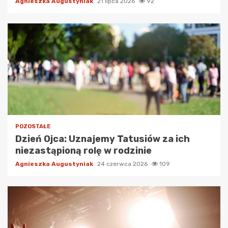
Agnieszka Augustyniak
21 lipca 2026
92
POZOSTAŁE
Dzień Ojca: Uznajemy Tatusiów za ich
niezastąpioną rolę w rodzinie
Agnieszka Augustyniak
24 czerwca 2026
109