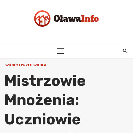
Skip
to
content
PRIMARY
MENU
SZKOŁY I PRZEDSZKOLA
Mistrzowie
Mnożenia:
Uczniowie