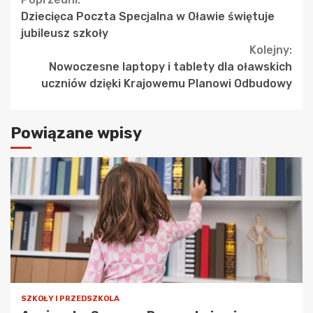
Continue
Dziecięca Poczta Specjalna w Oławie świętuje
Reading
jubileusz szkoły
Kolejny:
Nowoczesne laptopy i tablety dla oławskich
uczniów dzięki Krajowemu Planowi Odbudowy
Powiązane wpisy
SZKOŁY I PRZEDSZKOLA