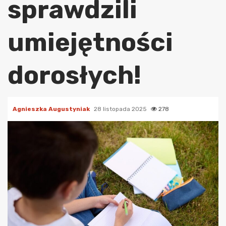
sprawdzili
umiejętności
dorosłych!
Agnieszka Augustyniak
28 listopada 2025
278