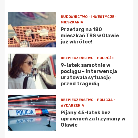
BUDOWNICTWO
INWESTYCJE
MIESZKANIA
Przetarg na 180
mieszkań TBS w Oławie
już wkrótce!
BEZPIECZEŃSTWO
PODRÓŻE
9-latek samotnie w
pociągu – interwencja
uratowała sytuację
przed tragedią
BEZPIECZEŃSTWO
POLICJA
WYDARZENIA
Pijany 45-latek bez
uprawnień zatrzymany w
Oławie