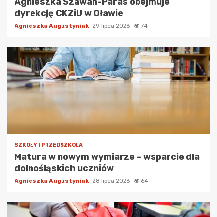
Agnieszka Szawan-Paras obejmuje
dyrekcję CKZiU w Oławie
Agnieszka Augustyniak
29 lipca 2026
74
SZKOŁY I PRZEDSZKOLA
Matura w nowym wymiarze – wsparcie dla
dolnośląskich uczniów
Agnieszka Augustyniak
28 lipca 2026
64