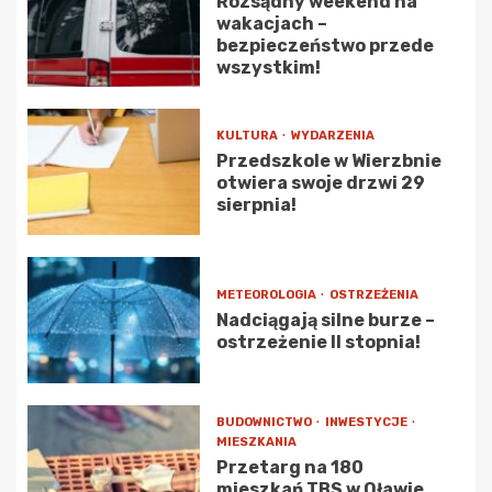
Rozsądny weekend na
wakacjach –
bezpieczeństwo przede
wszystkim!
KULTURA
WYDARZENIA
Przedszkole w Wierzbnie
otwiera swoje drzwi 29
sierpnia!
METEOROLOGIA
OSTRZEŻENIA
Nadciągają silne burze –
ostrzeżenie II stopnia!
BUDOWNICTWO
INWESTYCJE
MIESZKANIA
Przetarg na 180
mieszkań TBS w Oławie