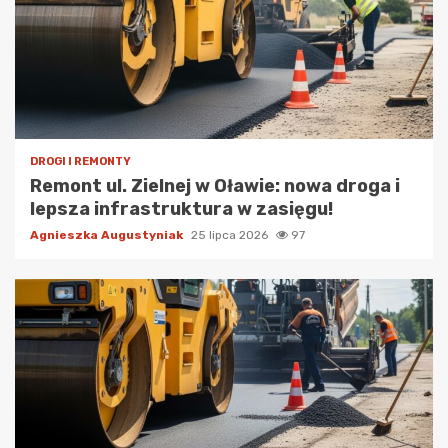
DROGI I REMONTY
Remont ul. Zielnej w Oławie: nowa droga i
lepsza infrastruktura w zasięgu!
Agnieszka Augustyniak
25 lipca 2026
97