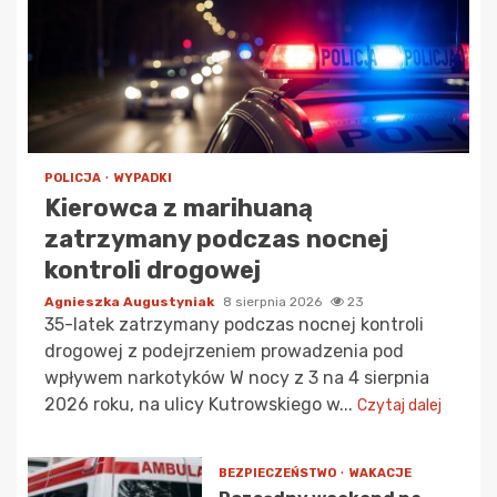
POLICJA
WYPADKI
Kierowca z marihuaną
zatrzymany podczas nocnej
kontroli drogowej
Agnieszka Augustyniak
8 sierpnia 2026
23
35-latek zatrzymany podczas nocnej kontroli
drogowej z podejrzeniem prowadzenia pod
wpływem narkotyków W nocy z 3 na 4 sierpnia
2026 roku, na ulicy Kutrowskiego w...
Czytaj dalej
BEZPIECZEŃSTWO
WAKACJE