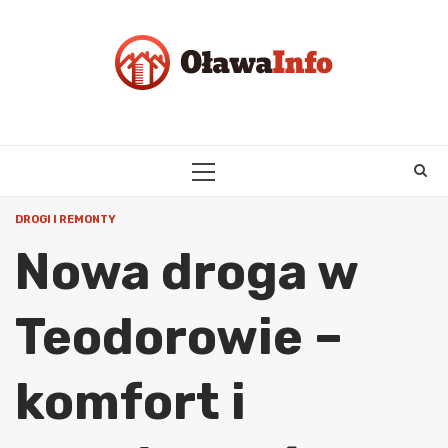
Skip
to
content
PRIMARY
MENU
DROGI I REMONTY
Nowa droga w
Teodorowie –
komfort i