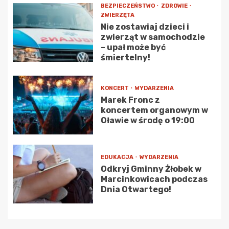
BEZPIECZEŃSTWO
ZDROWIE
ZWIERZĘTA
Nie zostawiaj dzieci i
zwierząt w samochodzie
– upał może być
śmiertelny!
KONCERT
WYDARZENIA
Marek Fronc z
koncertem organowym w
Oławie w środę o 19:00
EDUKACJA
WYDARZENIA
Odkryj Gminny Żłobek w
Marcinkowicach podczas
Dnia Otwartego!