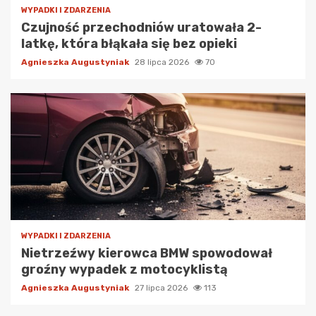
WYPADKI I ZDARZENIA
Czujność przechodniów uratowała 2-
latkę, która błąkała się bez opieki
Agnieszka Augustyniak
28 lipca 2026
70
WYPADKI I ZDARZENIA
Nietrzeźwy kierowca BMW spowodował
groźny wypadek z motocyklistą
Agnieszka Augustyniak
27 lipca 2026
113