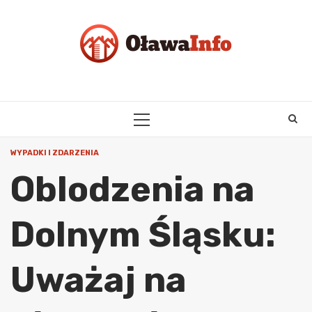
Skip
to
content
PRIMARY
MENU
WYPADKI I ZDARZENIA
Oblodzenia na
Dolnym Śląsku:
Uważaj na