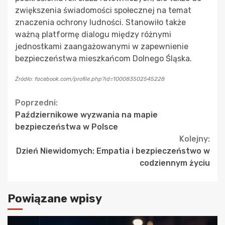
zwiększenia świadomości społecznej na temat
znaczenia ochrony ludności. Stanowiło także
ważną platformę dialogu między różnymi
jednostkami zaangażowanymi w zapewnienie
bezpieczeństwa mieszkańcom Dolnego Śląska.
Źródło: facebook.com/profile.php?id=100083502545228
Continue
Poprzedni:
Październikowe wyzwania na mapie
Reading
bezpieczeństwa w Polsce
Kolejny:
Dzień Niewidomych: Empatia i bezpieczeństwo w
codziennym życiu
Powiązane wpisy