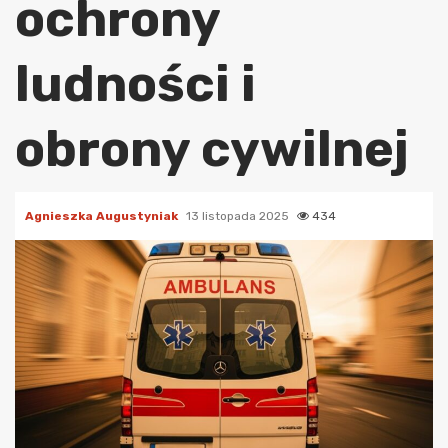
ochrony
ludności i
obrony cywilnej
Agnieszka Augustyniak
13 listopada 2025
434