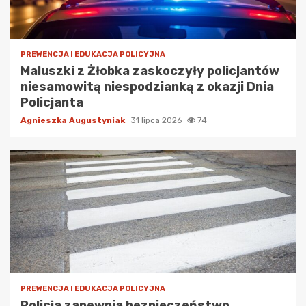
PREWENCJA I EDUKACJA POLICYJNA
Maluszki z Żłobka zaskoczyły policjantów
niesamowitą niespodzianką z okazji Dnia
Policjanta
Agnieszka Augustyniak
31 lipca 2026
74
PREWENCJA I EDUKACJA POLICYJNA
Policja zapewnia bezpieczeństwo