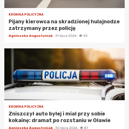
KRONIKA POLICYJNA
Pijany kierowca na skradzionej hulajnodze
zatrzymany przez policję
Agnieszka Augustyniak
31 lipca 2026
92
KRONIKA POLICYJNA
Zniszczył auto byłej i miał przy sobie
kokainę: dramat po rozstaniu w Oławie
Agnieszka Augustyniak
30 lipca 2026
87