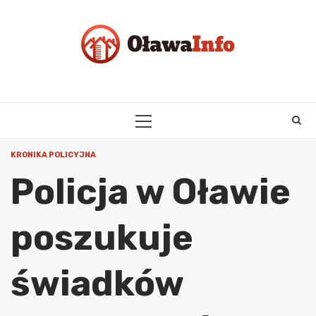
Skip
to
content
PRIMARY
MENU
KRONIKA POLICYJNA
Policja w Oławie
poszukuje
świadków