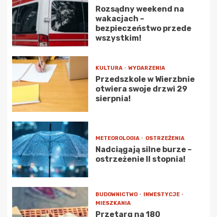
Rozsądny weekend na
wakacjach –
bezpieczeństwo przede
wszystkim!
KULTURA
WYDARZENIA
Przedszkole w Wierzbnie
otwiera swoje drzwi 29
sierpnia!
METEOROLOGIA
OSTRZEŻENIA
Nadciągają silne burze –
ostrzeżenie II stopnia!
BUDOWNICTWO
INWESTYCJE
MIESZKANIA
Przetarg na 180