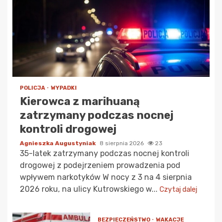
POLICJA
WYPADKI
Kierowca z marihuaną
zatrzymany podczas nocnej
kontroli drogowej
Agnieszka Augustyniak
8 sierpnia 2026
23
35-latek zatrzymany podczas nocnej kontroli
drogowej z podejrzeniem prowadzenia pod
wpływem narkotyków W nocy z 3 na 4 sierpnia
2026 roku, na ulicy Kutrowskiego w...
Czytaj dalej
BEZPIECZEŃSTWO
WAKACJE