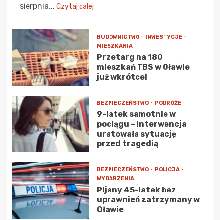
sierpnia...
Czytaj dalej
BUDOWNICTWO
INWESTYCJE
MIESZKANIA
Przetarg na 180
mieszkań TBS w Oławie
już wkrótce!
BEZPIECZEŃSTWO
PODRÓŻE
9-latek samotnie w
pociągu – interwencja
uratowała sytuację
przed tragedią
BEZPIECZEŃSTWO
POLICJA
WYDARZENIA
Pijany 45-latek bez
uprawnień zatrzymany w
Oławie