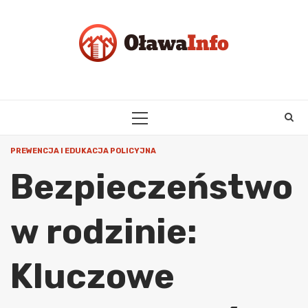
Skip
to
content
PRIMARY
MENU
PREWENCJA I EDUKACJA POLICYJNA
Bezpieczeństwo
w rodzinie:
Kluczowe