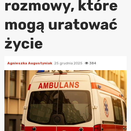
rozmowy, które
mogą uratować
życie
Agnieszka Augustyniak
25 grudnia 2025
384