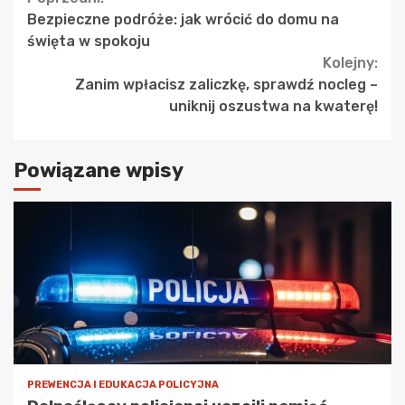
Continue
Bezpieczne podróże: jak wrócić do domu na
Reading
święta w spokoju
Kolejny:
Zanim wpłacisz zaliczkę, sprawdź nocleg –
uniknij oszustwa na kwaterę!
Powiązane wpisy
PREWENCJA I EDUKACJA POLICYJNA