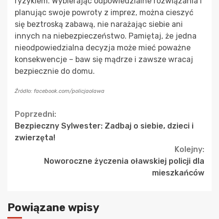
ryzykiem. Wybierając odpowiedzialne rozwiązania i
planując swoje powroty z imprez, można cieszyć
się beztroską zabawą, nie narażając siebie ani
innych na niebezpieczeństwo. Pamiętaj, że jedna
nieodpowiedzialna decyzja może mieć poważne
konsekwencje – baw się mądrze i zawsze wracaj
bezpiecznie do domu.
Źródło: facebook.com/policjaolawa
Continue
Poprzedni:
Bezpieczny Sylwester: Zadbaj o siebie, dzieci i
Reading
zwierzęta!
Kolejny:
Noworoczne życzenia oławskiej policji dla
mieszkańców
Powiązane wpisy