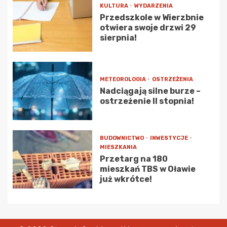
KULTURA
WYDARZENIA
Przedszkole w Wierzbnie
otwiera swoje drzwi 29
sierpnia!
METEOROLOGIA
OSTRZEŻENIA
Nadciągają silne burze –
ostrzeżenie II stopnia!
BUDOWNICTWO
INWESTYCJE
MIESZKANIA
Przetarg na 180
mieszkań TBS w Oławie
już wkrótce!