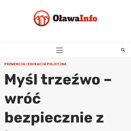
Skip
to
content
PRIMARY
MENU
PREWENCJA I EDUKACJA POLICYJNA
Myśl trzeźwo –
wróć
bezpiecznie z