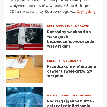
drogowej z podejrzeniem prowadzenia pod
wpływem narkotyków W nocy z 3 na 4 sierpnia
2026 roku, na ulicy Kutrowskiego w...
Czytaj dalej
BEZPIECZEŃSTWO
WAKACJE
Rozsądny weekend na
wakacjach –
bezpieczeństwo przede
wszystkim!
KULTURA
WYDARZENIA
Przedszkole w Wierzbnie
otwiera swoje drzwi 29
sierpnia!
METEOROLOGIA
OSTRZEŻENIA
Nadciągają silne burze –
ostrzeżenie II stopnia!