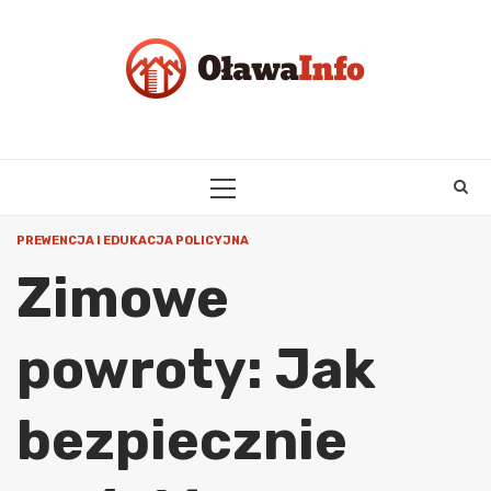
Skip
to
content
PRIMARY
MENU
PREWENCJA I EDUKACJA POLICYJNA
Zimowe
powroty: Jak
bezpiecznie