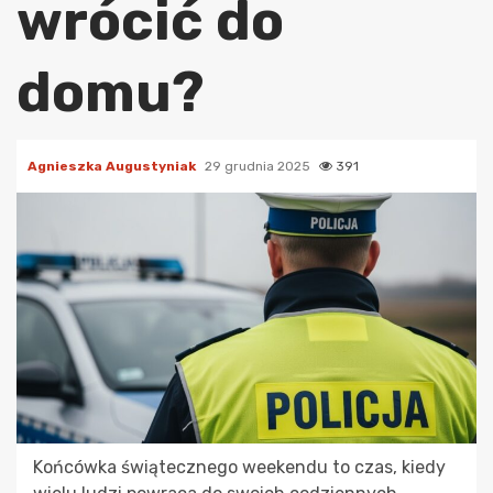
wrócić do
domu?
Agnieszka Augustyniak
29 grudnia 2025
391
Końcówka świątecznego weekendu to czas, kiedy