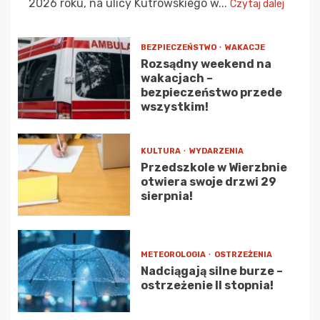
2026 roku, na ulicy Kutrowskiego w...
Czytaj dalej
BEZPIECZEŃSTWO
WAKACJE
Rozsądny weekend na
wakacjach –
bezpieczeństwo przede
wszystkim!
KULTURA
WYDARZENIA
Przedszkole w Wierzbnie
otwiera swoje drzwi 29
sierpnia!
METEOROLOGIA
OSTRZEŻENIA
Nadciągają silne burze –
ostrzeżenie II stopnia!