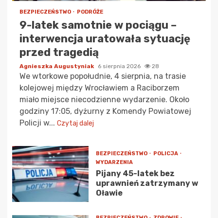
BEZPIECZEŃSTWO
PODRÓŻE
9-latek samotnie w pociągu –
interwencja uratowała sytuację
przed tragedią
Agnieszka Augustyniak
6 sierpnia 2026
28
We wtorkowe popołudnie, 4 sierpnia, na trasie
kolejowej między Wrocławiem a Raciborzem
miało miejsce niecodzienne wydarzenie. Około
godziny 17:05, dyżurny z Komendy Powiatowej
Policji w...
Czytaj dalej
BEZPIECZEŃSTWO
POLICJA
WYDARZENIA
Pijany 45-latek bez
uprawnień zatrzymany w
Oławie
BEZPIECZEŃSTWO
ZDROWIE