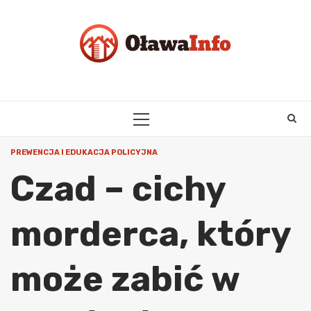
Skip
to
content
PRIMARY
MENU
PREWENCJA I EDUKACJA POLICYJNA
Czad – cichy
morderca, który
może zabić w