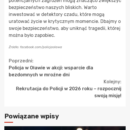
potencjalnych zagrożeń mogą znacząco zwiększyć
bezpieczeństwo naszych bliskich. Warto
inwestować w detektory czadu, które mogą
uratować życie w krytycznym momencie. Dbajmy o
swoje bezpieczeństwo, aby uniknąć tragedii, której
można było zapobiec.
Źródło: facebook.com/policjaolawa
Continue
Poprzedni:
Policja w Oławie w akcji: wsparcie dla
Reading
bezdomnych w mroźne dni
Kolejny:
Rekrutacja do Policji w 2026 roku – rozpocznij
swoją misję!
Powiązane wpisy