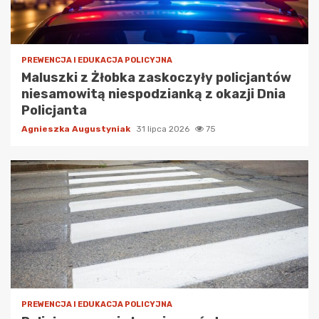
PREWENCJA I EDUKACJA POLICYJNA
Maluszki z Żłobka zaskoczyły policjantów
niesamowitą niespodzianką z okazji Dnia
Policjanta
Agnieszka Augustyniak
31 lipca 2026
75
PREWENCJA I EDUKACJA POLICYJNA