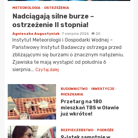
METEOROLOGIA
OSTRZEŻENIA
Nadciągają silne burze –
ostrzeżenie II stopnia!
Agnieszka Augustyniak
7 sierpnia 2026
20
Instytut Meteorologii i Gospodarki Wodnej –
Państwowy Instytut Badawczy ostrzega przed
zbliżającymi się burzami o znacznym natężeniu.
Zjawiska te mają wystąpić od południa 6
sierpnia...
Czytaj dalej
BUDOWNICTWO
INWESTYCJE
MIESZKANIA
Przetarg na 180
mieszkań TBS w Oławie
już wkrótce!
BEZPIECZEŃSTWO
PODRÓŻE
9-latek samotnie w