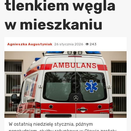
tlenkiem węgla
w mieszkaniu
Agnieszka Augustyniak
26 stycznia 2026
243
W ostatnią niedzielę stycznia, późnym