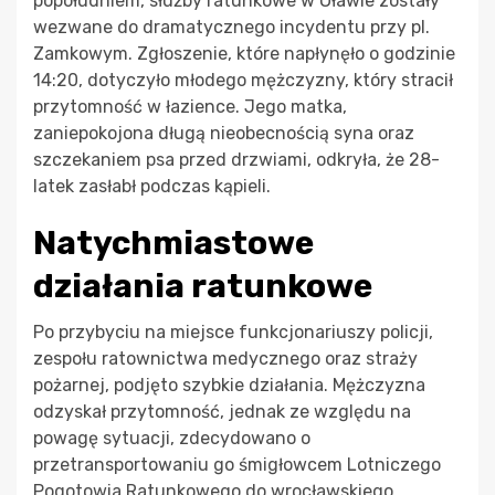
popołudniem, służby ratunkowe w Oławie zostały
wezwane do dramatycznego incydentu przy pl.
Zamkowym. Zgłoszenie, które napłynęło o godzinie
14:20, dotyczyło młodego mężczyzny, który stracił
przytomność w łazience. Jego matka,
zaniepokojona długą nieobecnością syna oraz
szczekaniem psa przed drzwiami, odkryła, że 28-
latek zasłabł podczas kąpieli.
Natychmiastowe
działania ratunkowe
Po przybyciu na miejsce funkcjonariuszy policji,
zespołu ratownictwa medycznego oraz straży
pożarnej, podjęto szybkie działania. Mężczyzna
odzyskał przytomność, jednak ze względu na
powagę sytuacji, zdecydowano o
przetransportowaniu go śmigłowcem Lotniczego
Pogotowia Ratunkowego do wrocławskiego