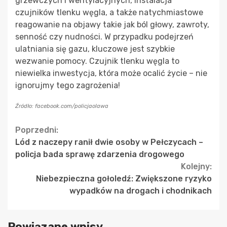
grzewczych i wentylacyjnych, instalacja
czujników tlenku węgla, a także natychmiastowe
reagowanie na objawy takie jak ból głowy, zawroty,
senność czy nudności. W przypadku podejrzeń
ulatniania się gazu, kluczowe jest szybkie
wezwanie pomocy. Czujnik tlenku węgla to
niewielka inwestycja, która może ocalić życie – nie
ignorujmy tego zagrożenia!
Źródło: facebook.com/policjaolawa
Continue
Poprzedni:
Lód z naczepy ranił dwie osoby w Pełczycach –
Reading
policja bada sprawę zdarzenia drogowego
Kolejny:
Niebezpieczna gołoledź: Zwiększone ryzyko
wypadków na drogach i chodnikach
Powiązane wpisy