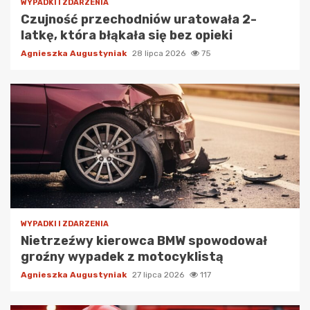
WYPADKI I ZDARZENIA
Czujność przechodniów uratowała 2-
latkę, która błąkała się bez opieki
Agnieszka Augustyniak
28 lipca 2026
75
WYPADKI I ZDARZENIA
Nietrzeźwy kierowca BMW spowodował
groźny wypadek z motocyklistą
Agnieszka Augustyniak
27 lipca 2026
117