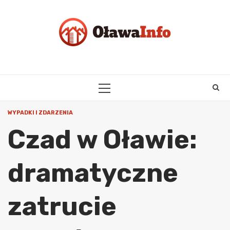
Skip
to
content
PRIMARY
MENU
WYPADKI I ZDARZENIA
Czad w Oławie:
dramatyczne
zatrucie