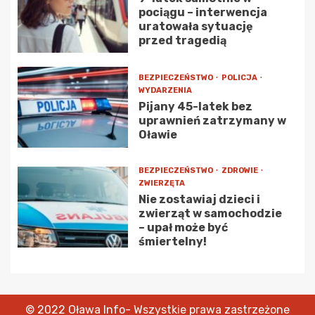
pociągu – interwencja
uratowała sytuację
przed tragedią
BEZPIECZEŃSTWO
POLICJA
WYDARZENIA
Pijany 45-latek bez
uprawnień zatrzymany w
Oławie
BEZPIECZEŃSTWO
ZDROWIE
ZWIERZĘTA
Nie zostawiaj dzieci i
zwierząt w samochodzie
– upał może być
śmiertelny!
© 2022 Oława Info- Wszystkie prawa zastrzeżone