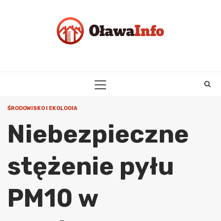
Skip
to
content
PRIMARY
MENU
ŚRODOWISKO I EKOLOGIA
Niebezpieczne
stężenie pyłu
PM10 w