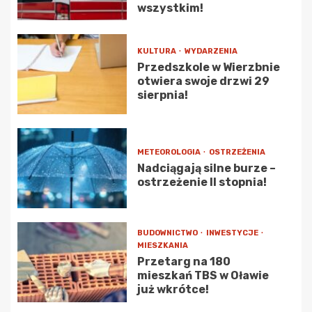
wszystkim!
KULTURA
WYDARZENIA
Przedszkole w Wierzbnie
otwiera swoje drzwi 29
sierpnia!
METEOROLOGIA
OSTRZEŻENIA
Nadciągają silne burze –
ostrzeżenie II stopnia!
BUDOWNICTWO
INWESTYCJE
MIESZKANIA
Przetarg na 180
mieszkań TBS w Oławie
już wkrótce!