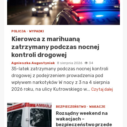
POLICJA
WYPADKI
Kierowca z marihuaną
zatrzymany podczas nocnej
kontroli drogowej
Agnieszka Augustyniak
8 sierpnia 2026
34
35-latek zatrzymany podczas nocnej kontroli
drogowej z podejrzeniem prowadzenia pod
wpływem narkotyków W nocy z 3 na 4 sierpnia
2026 roku, na ulicy Kutrowskiego w...
Czytaj dalej
BEZPIECZEŃSTWO
WAKACJE
Rozsądny weekend na
wakacjach –
bezpieczeństwo przede