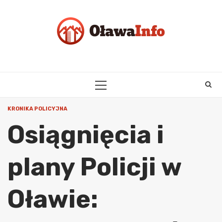
Skip
to
content
PRIMARY
MENU
KRONIKA POLICYJNA
Osiągnięcia i
plany Policji w
Oławie: