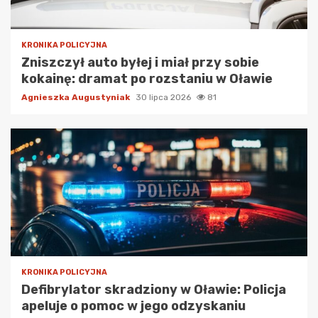
KRONIKA POLICYJNA
Zniszczył auto byłej i miał przy sobie
kokainę: dramat po rozstaniu w Oławie
Agnieszka Augustyniak
30 lipca 2026
81
KRONIKA POLICYJNA
Defibrylator skradziony w Oławie: Policja
apeluje o pomoc w jego odzyskaniu