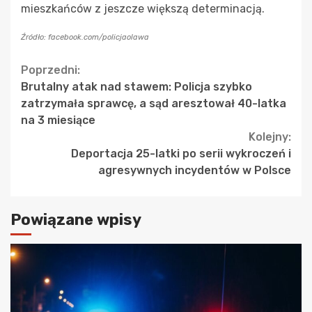
mieszkańców z jeszcze większą determinacją.
Źródło: facebook.com/policjaolawa
Continue
Poprzedni:
Brutalny atak nad stawem: Policja szybko
Reading
zatrzymała sprawcę, a sąd aresztował 40-latka
na 3 miesiące
Kolejny:
Deportacja 25-latki po serii wykroczeń i
agresywnych incydentów w Polsce
Powiązane wpisy