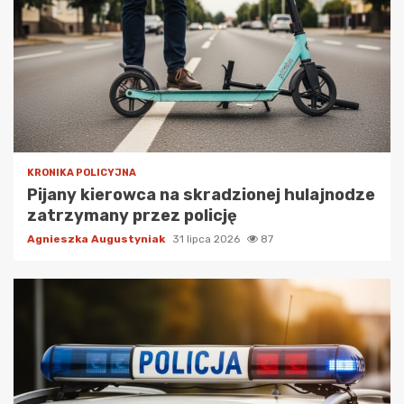
KRONIKA POLICYJNA
Pijany kierowca na skradzionej hulajnodze
zatrzymany przez policję
Agnieszka Augustyniak
31 lipca 2026
87