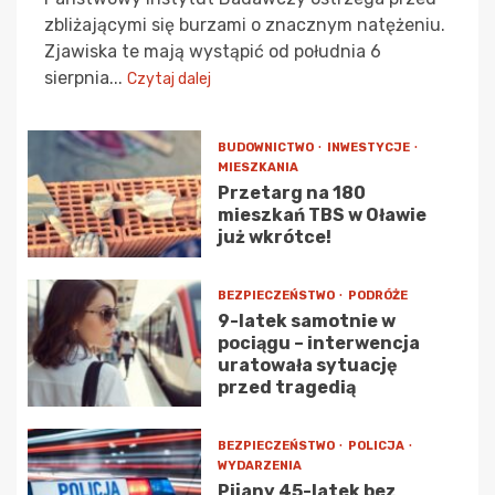
zbliżającymi się burzami o znacznym natężeniu.
Zjawiska te mają wystąpić od południa 6
sierpnia...
Czytaj dalej
BUDOWNICTWO
INWESTYCJE
MIESZKANIA
Przetarg na 180
mieszkań TBS w Oławie
już wkrótce!
BEZPIECZEŃSTWO
PODRÓŻE
9-latek samotnie w
pociągu – interwencja
uratowała sytuację
przed tragedią
BEZPIECZEŃSTWO
POLICJA
WYDARZENIA
Pijany 45-latek bez