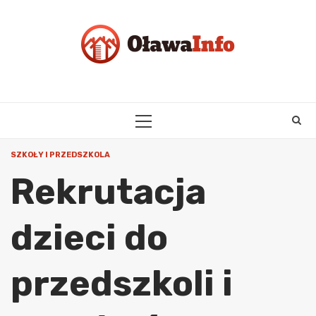
Skip
to
content
PRIMARY
MENU
SZKOŁY I PRZEDSZKOLA
Rekrutacja
dzieci do
przedszkoli i