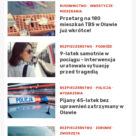
BUDOWNICTWO
INWESTYCJE
MIESZKANIA
Przetarg na 180
mieszkań TBS w Oławie
już wkrótce!
BEZPIECZEŃSTWO
PODRÓŻE
9-latek samotnie w
pociągu – interwencja
uratowała sytuację
przed tragedią
BEZPIECZEŃSTWO
POLICJA
WYDARZENIA
Pijany 45-latek bez
uprawnień zatrzymany w
Oławie
BEZPIECZEŃSTWO
ZDROWIE
ZWIERZĘTA