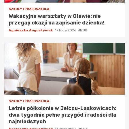
SZKOŁY I PRZEDSZKOLA
Wakacyjne warsztaty w Oławie: nie
przegap okazji na zapisanie dziecka!
Agnieszka Augustyniak
17 lipca 2026
88
SZKOŁY I PRZEDSZKOLA
Letnie półkolonie w Jelczu-Laskowicach:
dwa tygodnie pełne przygód i radości dla
najmłodszych
Agnieszka Augustyniak
16 lipca 2026
93