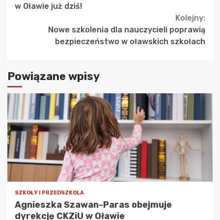
Reading
w Oławie już dziś!
Kolejny:
Nowe szkolenia dla nauczycieli poprawią
bezpieczeństwo w oławskich szkołach
Powiązane wpisy
SZKOŁY I PRZEDSZKOLA
Agnieszka Szawan-Paras obejmuje
dyrekcję CKZiU w Oławie