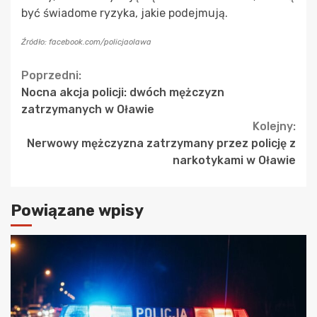
być świadome ryzyka, jakie podejmują.
Źródło: facebook.com/policjaolawa
Continue
Poprzedni:
Nocna akcja policji: dwóch mężczyzn
Reading
zatrzymanych w Oławie
Kolejny:
Nerwowy mężczyzna zatrzymany przez policję z
narkotykami w Oławie
Powiązane wpisy