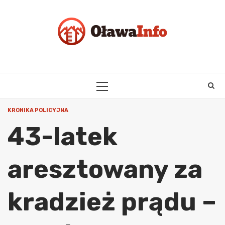
Skip
to
content
PRIMARY
MENU
KRONIKA POLICYJNA
43-latek
aresztowany za
kradzież prądu –