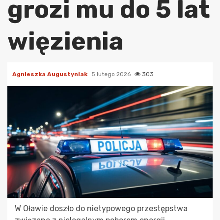
grozi mu do 5 lat
więzienia
Agnieszka Augustyniak
5 lutego 2026
303
W Oławie doszło do nietypowego przestępstwa