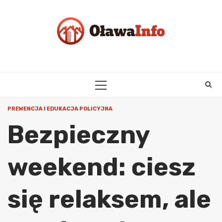
Skip
to
content
PRIMARY
MENU
PREWENCJA I EDUKACJA POLICYJNA
Bezpieczny
weekend: ciesz
się relaksem, ale