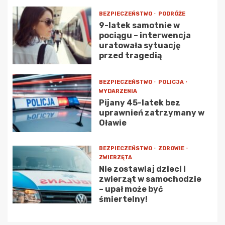
BEZPIECZEŃSTWO
PODRÓŻE
9-latek samotnie w
pociągu – interwencja
uratowała sytuację
przed tragedią
BEZPIECZEŃSTWO
POLICJA
WYDARZENIA
Pijany 45-latek bez
uprawnień zatrzymany w
Oławie
BEZPIECZEŃSTWO
ZDROWIE
ZWIERZĘTA
Nie zostawiaj dzieci i
zwierząt w samochodzie
– upał może być
śmiertelny!