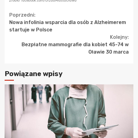
Źródło: facebook.com/UrzadMiastaOlawa
Continue
Poprzedni:
Nowa infolinia wsparcia dla osób z Alzheimerem
Reading
startuje w Polsce
Kolejny:
Bezpłatne mammografie dla kobiet 45-74 w
Oławie 30 marca
Powiązane wpisy