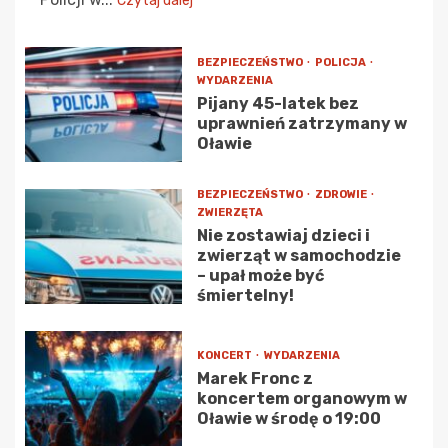
Czytaj dalej
BEZPIECZEŃSTWO
POLICJA
WYDARZENIA
Pijany 45-latek bez
uprawnień zatrzymany w
Oławie
BEZPIECZEŃSTWO
ZDROWIE
ZWIERZĘTA
Nie zostawiaj dzieci i
zwierząt w samochodzie
– upał może być
śmiertelny!
KONCERT
WYDARZENIA
Marek Fronc z
koncertem organowym w
Oławie w środę o 19:00