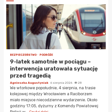
BEZPIECZEŃSTWO
PODRÓŻE
9-latek samotnie w pociągu –
interwencja uratowała sytuację
przed tragedią
Agnieszka Augustyniak
6 sierpnia 2026
28
We wtorkowe popołudnie, 4 sierpnia, na trasie
kolejowej między Wrocławiem a Raciborzem
miało miejsce niecodzienne wydarzenie. Około
godziny 17:05, dyżurny z Komendy Powiatowej
Policji w...