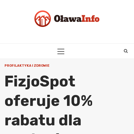
Skip
to
content
PRIMARY
MENU
PROFILAKTYKA I ZDROWIE
FizjoSpot
oferuje 10%
rabatu dla